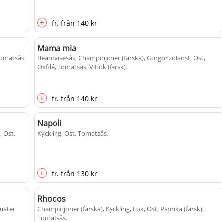
+
fr.
från
140 kr
Mama mia
 Tomatsås
.
Bearnaisesås, Champinjoner (färska), Gorgonzolaost, Ost,
Oxfilé, Tomatsås, Vitlök (färsk)
.
+
fr.
från
140 kr
Napoli
, Ost,
Kyckling, Ost, Tomatsås
.
+
fr.
från
130 kr
Rhodos
omater
Champinjoner (färska), Kyckling, Lök, Ost, Paprika (färsk),
Tomatsås
.