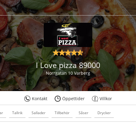
I Love pizza 89000
Norrgatan 10 Varberg
Kontakt
Öppettider
Villkor
ar
Tallrik
Sallader
Tillbehör
Såser
Drycker