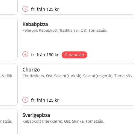
+
fr.
från
125 kr
Kebabpizza
Feferoni, Kebabkött (fläskkarré), Ost, Tomatsås
.
+
fr.
från
130 kr
populärt
Chorizo
, Vitlök
Chorizokorv, Ost, Salami (turkisk), Salami (ungersk), Tomatsås
.
+
fr.
från
125 kr
Sverigepizza
omatsås
.
Kebabkött (fläskkarré), Ost, Skinka, Tomatsås
.