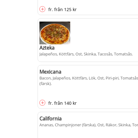
+
fr.
från
125 kr
Azteka
Jalapeños, Köttfärs, Ost, Skinka, Tacosås, Tomatsås
.
Mexicana
+
Bacon, Jalapeños, Köttfärs, Lök, Ost, Piri-piri, Tomatsås
fr.
från
125 kr
(färsk)
.
+
fr.
från
140 kr
California
Ananas, Champinjoner (färska), Ost, Räkor, Skinka, T