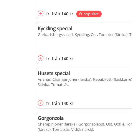
+
fr.
från
140 kr
populärt
Kyckling special
Gurka, Isbergssallad, Kyckling, Ost, Tomater (färska),
+
fr.
från
140 kr
Husets special
Ananas, Champinjoner (färska), Kebabkött (fläskkarré)
Skinka, Tomatsås
.
+
fr.
från
140 kr
Gorgonzola
Champinjoner (färska), Gorgonzolaost, Ost, Oxfilé, T
(färska), Tomatsås, Vitlök (färsk)
.