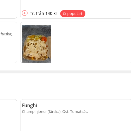
+
fr.
från
140 kr
populärt
(färska)
.
Kebabtallrik med pommes
Feferoni, Gurka, Isbergssallad, Kebabkött (fläskkarré), Lök,
Tomater (färska)
.
+
135 kr
populärt
Funghi
Champinjoner (färska), Ost, Tomatsås
.