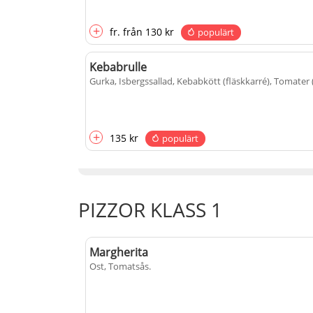
+
fr.
från
130 kr
populärt
Kebabrulle
Gurka, Isbergssallad, Kebabkött (fläskkarré), Tomater 
+
135 kr
populärt
PIZZOR KLASS 1
Margherita
Ost, Tomatsås
.