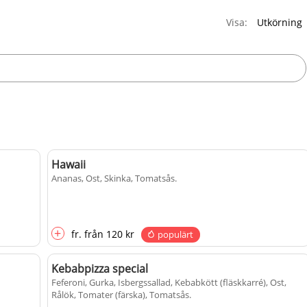
Visa:
Hawaii
Ananas, Ost, Skinka, Tomatsås
.
+
fr.
från
120 kr
populärt
Kebabpizza special
Feferoni, Gurka, Isbergssallad, Kebabkött (fläskkarré), Ost,
Rålök, Tomater (färska), Tomatsås
.