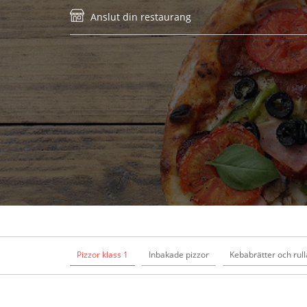
Anslut din restaurang
Pizzor klass 1
Inbakade pizzor
Kebabrätter och rull