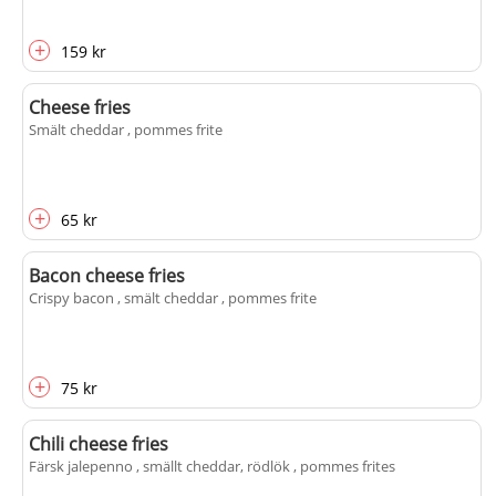
+
159 kr
Cheese fries
Smält cheddar , pommes frite
+
65 kr
Bacon cheese fries
Crispy bacon , smält cheddar , pommes frite
+
75 kr
Chili cheese fries
Färsk jalepenno , smällt cheddar, rödlök , pommes frites