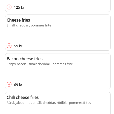
+
125 kr
Cheese fries
Smält cheddar , pommes frite
+
59 kr
Bacon cheese fries
Crispy bacon , smält cheddar , pommes frite
+
69 kr
Chili cheese fries
Färsk jalepenno , smällt cheddar, rödlök , pommes frites