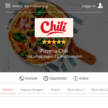
Anslut din restaurang
Logga in
Pizzeria Chili
Skaraborgsvägen 13, Kristinehamn
Kontakt
Öppettider
Villkor
Nyheter
Högrevs Burgare
Snacks
Pizza klass 1
Pizza klass 