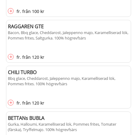
+
fr.
från
100 kr
RAGGAREN GTE
Bacon, Bbq glace, Cheddarost, Jaleppenno majo, Karamelliserad lök,
Pommes frites, Saltgurka
. 100% högrevfsärs
+
fr.
från
120 kr
CHILI TURBO
Bbq glace, Cheddarost, Jaleppenno majo, Karamelliserad lök,
Pommes frites
. 100% högrevfsärs
+
fr.
från
120 kr
BETTANs BUBLA
Gurka, Halloumi, Karamelliserad lök, Pommes frites, Tomater
(färska), Tryffelmajo
. 100% högrevfsärs