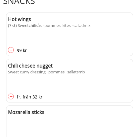
SNACKS
Hot wings
(7 st) Sweetchilisås · pommes frites · salladmix
+
99 kr
Chili chesee nugget
Sweet curry dressing · pommes · sallatsmix
+
fr.
från
32 kr
Mozarella sticks