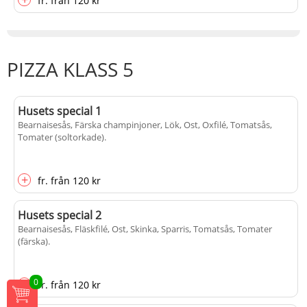
fr.
från
120 kr
PIZZA KLASS 5
Husets special 1
Bearnaisesås, Färska champinjoner, Lök, Ost, Oxfilé, Tomatsås,
Tomater (soltorkade)
.
+
fr.
från
120 kr
Husets special 2
Bearnaisesås, Fläskfilé, Ost, Skinka, Sparris, Tomatsås, Tomater
(färska)
.
+
0
fr.
från
120 kr