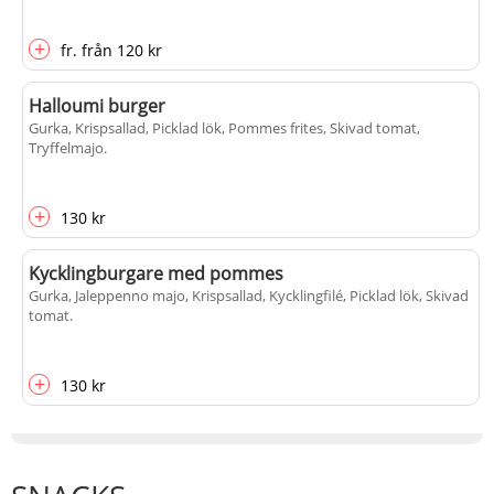
+
fr.
från
120 kr
Halloumi burger
Gurka, Krispsallad, Picklad lök, Pommes frites, Skivad tomat,
Tryffelmajo
.
+
130 kr
Kycklingburgare med pommes
Gurka, Jaleppenno majo, Krispsallad, Kycklingfilé, Picklad lök, Skivad
tomat
.
+
130 kr