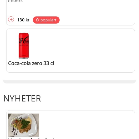
(färska)
.
+
130 kr
populärt
Coca-cola zero 33 cl
+
20 kr
NYHETER
populärt