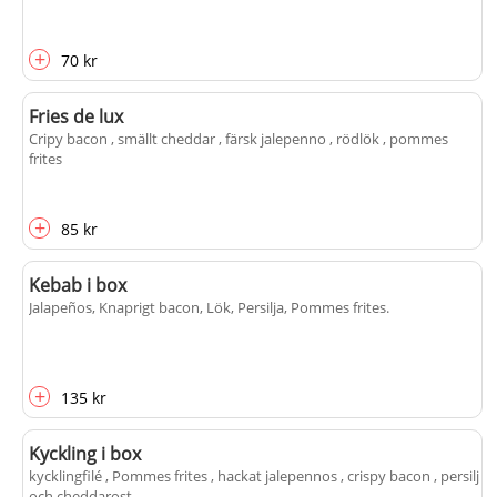
+
70 kr
Fries de lux
Cripy bacon , smällt cheddar , färsk jalepenno , rödlök , pommes
frites
+
85 kr
Kebab i box
Jalapeños, Knaprigt bacon, Lök, Persilja, Pommes frites
.
+
135 kr
Kyckling i box
kycklingfilé , Pommes frites , hackat jalepennos , crispy bacon , persilj
och cheddarost