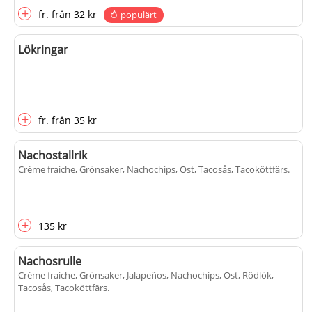
+
fr.
från
32 kr
populärt
Lökringar
+
fr.
från
35 kr
Nachostallrik
Crème fraiche, Grönsaker, Nachochips, Ost, Tacosås, Tacoköttfärs
.
+
135 kr
Nachosrulle
Crème fraiche, Grönsaker, Jalapeños, Nachochips, Ost, Rödlök,
Tacosås, Tacoköttfärs
.