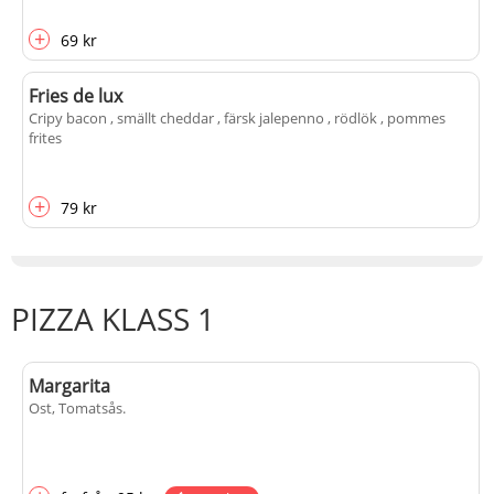
+
69 kr
Fries de lux
Cripy bacon , smällt cheddar , färsk jalepenno , rödlök , pommes
frites
+
79 kr
PIZZA KLASS 1
Margarita
Ost, Tomatsås
.