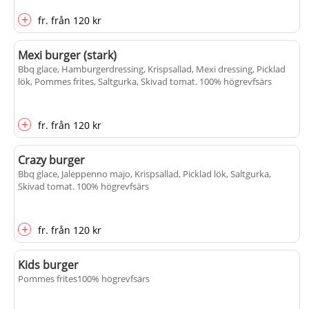
+
fr.
från
120 kr
Mexi burger (stark)
Bbq glace, Hamburgerdressing, Krispsallad, Mexi dressing, Picklad
lök, Pommes frites, Saltgurka, Skivad tomat
. 100% högrevfsärs
+
fr.
från
120 kr
Crazy burger
Bbq glace, Jaleppenno majo, Krispsallad, Picklad lök, Saltgurka,
Skivad tomat
. 100% högrevfsärs
+
fr.
från
120 kr
Kids burger
Pommes frites
100% högrevfsärs