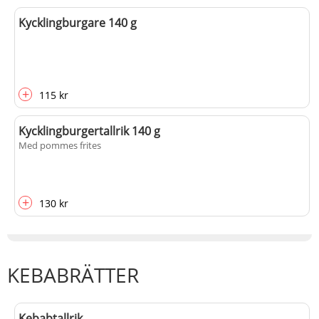
Kycklingburgare 140 g
+
115 kr
Kycklingburgertallrik 140 g
Med pommes frites
+
130 kr
KEBABRÄTTER
Kebabtallrik