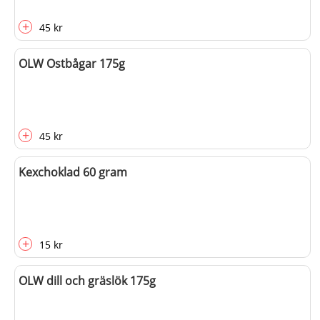
+
45 kr
OLW Ostbågar 175g
+
45 kr
Kexchoklad 60 gram
+
15 kr
OLW dill och gräslök 175g