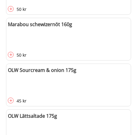
+
50 kr
Marabou schewizernöt 160g
+
50 kr
OLW Sourcream & onion 175g
+
45 kr
OLW Lättsaltade 175g