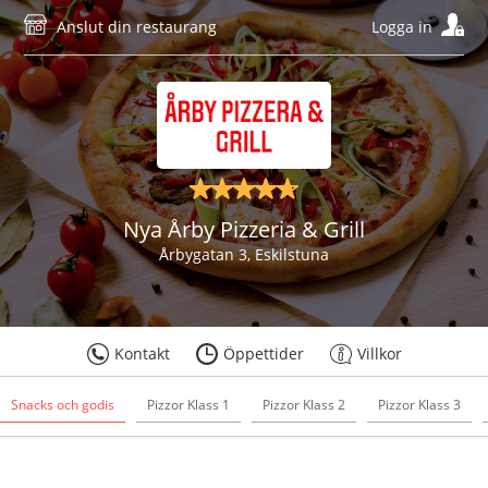
Anslut din restaurang
Logga in
Nya Årby Pizzeria & Grill
Årbygatan 3, Eskilstuna
Kontakt
Öppettider
Villkor
Snacks och godis
Pizzor Klass 1
Pizzor Klass 2
Pizzor Klass 3