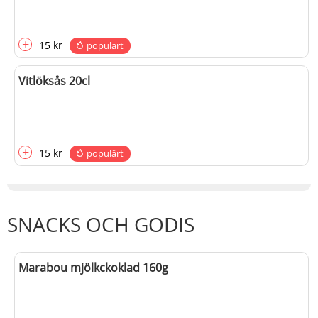
+
15 kr
populärt
Vitlöksås 20cl
+
15 kr
populärt
SNACKS OCH GODIS
Marabou mjölkckoklad 160g