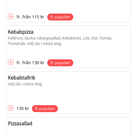
+
fr.
från
115 kr
populärt
Kebabpizza
Feferoni, Gurka, Isbergssallad, Kebabkött, Lök, Ost, Tomat,
Tomatsås
. Välj sås i nästa steg
+
fr.
från
130 kr
populärt
Kebabtallrik
Välj sås i nästa steg
+
135 kr
populärt
Pizzasallad