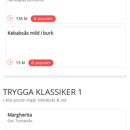
hembakad tunnbröd
+
+
fr.
från
125 kr
populärt
135 kr
populärt
Kebabsås mild i burk
+
15 kr
populärt
TRYGGA KLASSIKER 1
I alla pizzor ingår tomatsås & ost
Margherita
Ost, Tomatsås
.