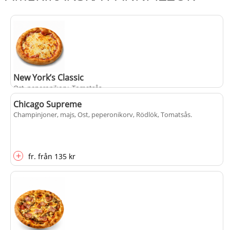
New York’s Classic
Ost, peperonikorv, Tomatsås
.
Chicago Supreme
Champinjoner, majs, Ost, peperonikorv, Rödlök, Tomatsås
.
+
fr.
från
135 kr
+
fr.
från
135 kr