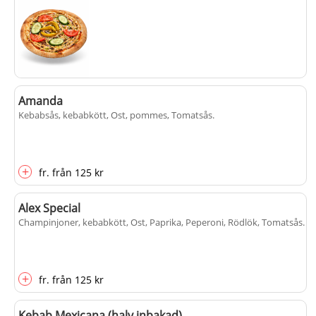
Kebabpizza
Amanda
gurka, isbergssallad, Kebabsås, kebabkött, Ost, Peperoni, Rödlök,
Kebabsås, kebabkött, Ost, pommes, Tomatsås
.
Tomatsås, Tomat
.
+
+
fr.
från
125 kr
populärt
fr.
från
125 kr
Alex Special
Champinjoner, kebabkött, Ost, Paprika, Peperoni, Rödlök, Tomatsås
.
+
fr.
från
125 kr
Kebab Mexicana (halv inbakad)