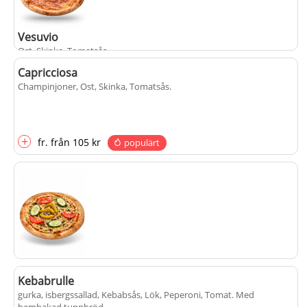
Vesuvio
Ost, Skinka, Tomatsås
.
Capricciosa
Champinjoner, Ost, Skinka, Tomatsås
.
+
fr.
från
105 kr
populärt
+
fr.
från
105 kr
populärt
Kebabpizza
Kebabrulle
gurka, isbergssallad, Kebabsås, kebabkött, Ost, Peperoni, Rödlök,
gurka, isbergssallad, Kebabsås, Lök, Peperoni, Tomat
. Med
Tomatsås, Tomat
.