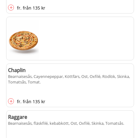
+
fr.
från
135 kr
Ferrari
Chaplin
Bearnaisesås, Gorgonzola, Ost, Oxfilé, Paprika, Rödlök, Tomatsås,
Bearnaisesås, Cayennepeppar, Köttfärs, Ost, Oxfilé, Rödlök, Skinka,
Tomat
.
Tomatsås, Tomat
.
+
+
fr.
från
135 kr
fr.
från
135 kr
Raggare
Bearnaisesås, fläskfilé, kebabkött, Ost, Oxfilé, Skinka, Tomatsås
.