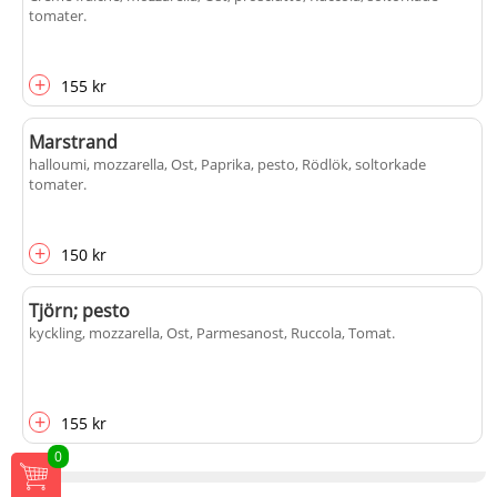
tomater
.
+
155 kr
Marstrand
halloumi, mozzarella, Ost, Paprika, pesto, Rödlök, soltorkade
tomater
.
+
150 kr
Tjörn; pesto
kyckling, mozzarella, Ost, Parmesanost, Ruccola, Tomat
.
+
155 kr
0