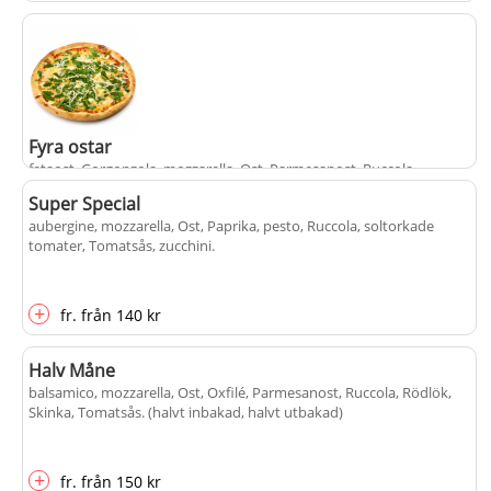
Fyra ostar
fetaost, Gorgonzola, mozzarella, Ost, Parmesanost, Ruccola,
Tomatsås
.
Super Special
aubergine, mozzarella, Ost, Paprika, pesto, Ruccola, soltorkade
tomater, Tomatsås, zucchini
.
+
fr.
från
140 kr
+
fr.
från
140 kr
Halv Måne
balsamico, mozzarella, Ost, Oxfilé, Parmesanost, Ruccola, Rödlök,
Skinka, Tomatsås
. (halvt inbakad, halvt utbakad)
+
fr.
från
150 kr