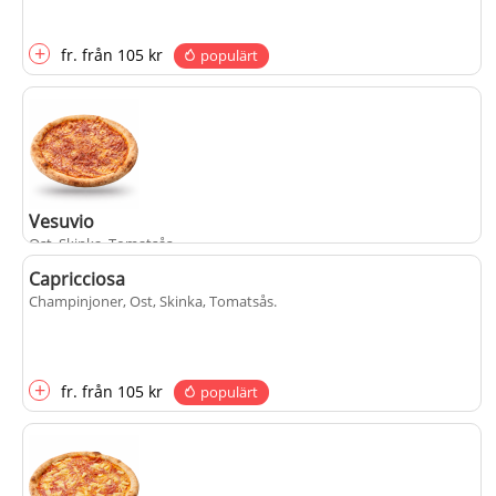
+
fr.
från
105 kr
populärt
Vesuvio
Ost, Skinka, Tomatsås
.
Capricciosa
Champinjoner, Ost, Skinka, Tomatsås
.
+
fr.
från
105 kr
populärt
+
fr.
från
105 kr
populärt