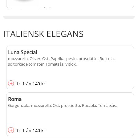
Meat Lovers Delight
Bacon, fläskfilé, Köttfärs, Ost, Oxfilé, peperonikorv, Tomatsås
.
ITALIENSK ELEGANS
+
fr.
från
135 kr
Luna Special
mozzarella, Oliver, Ost, Paprika, pesto, prosciutto, Ruccola,
soltorkade tomater, Tomatsås, Vitlök
.
+
fr.
från
140 kr
Roma
Gorgonzola, mozzarella, Ost, prosciutto, Ruccola, Tomatsås
.
+
fr.
från
140 kr