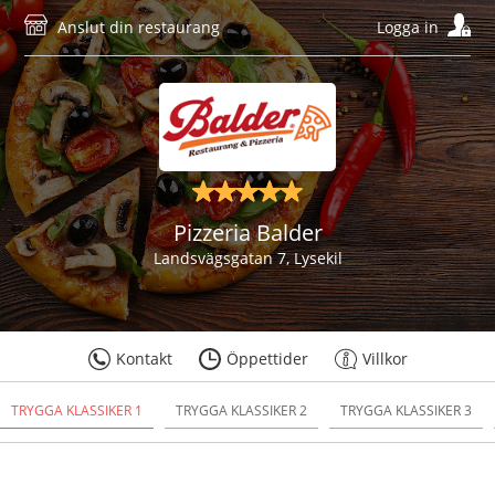
Anslut din restaurang
Logga in
Pizzeria Balder
Landsvägsgatan 7, Lysekil
Kontakt
Öppettider
Villkor
TRYGGA KLASSIKER 1
TRYGGA KLASSIKER 2
TRYGGA KLASSIKER 3