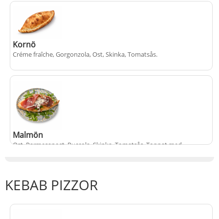
+
145 kr
Kornö
Créme fraîche, Gorgonzola, Ost, Skinka, Tomatsås
.
+
130 kr
Malmön
Ost, Parmesanost, Ruccola, Skinka, Tomatsås
. Toppat med
prosciutto
KEBAB PIZZOR
+
150 kr