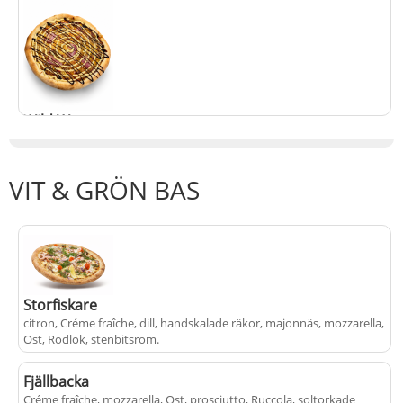
Wild West
Bacon, balsamico, BBQ-sås, Bearnaisesås, fläskfilé, majs, Ost, Paprika,
Rödlök, Tomatsås
.
VIT & GRÖN BAS
+
fr.
från
145 kr
Storfiskare
citron, Créme fraîche, dill, handskalade räkor, majonnäs, mozzarella,
Ost, Rödlök, stenbitsrom
.
Fjällbacka
+
165 kr
Créme fraîche, mozzarella, Ost, prosciutto, Ruccola, soltorkade