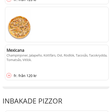
Lysekil special
Mexicana
Crabfish, Kräftstjärtar, Musslor, Ost, Räkor, Tomatsås, Tonfisk, Vitlök
.
Champinjoner, Jalapeño, Köttfärs, Ost, Rödlök, Tacosås, Tacokrydda,
Tomatsås, Vitlök
.
+
+
fr.
från
120 kr
fr.
från
120 kr
INBAKADE PIZZOR