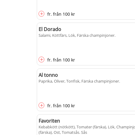
+
fr.
från
100 kr
El Dorado
Salami, Köttfärs, Lök, Färska champinjoner
.
+
fr.
från
100 kr
Al tonno
Paprika, Oliver, Tonfisk, Färska champinjoner
.
+
fr.
från
100 kr
Favoriten
Kebabkött (nötkött), Tomater (färska), Lök, Champinj
(färska), Ost, Tomatsås
. Sås