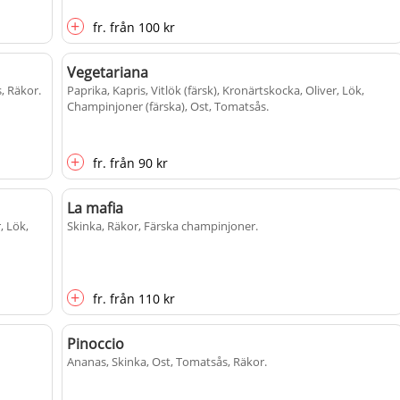
+
fr.
från
100 kr
Vegetariana
s, Räkor
.
Paprika, Kapris, Vitlök (färsk), Kronärtskocka, Oliver, Lök,
Champinjoner (färska), Ost, Tomatsås
.
+
fr.
från
90 kr
La mafia
, Lök,
Skinka, Räkor, Färska champinjoner
.
+
fr.
från
110 kr
Pinoccio
Ananas, Skinka, Ost, Tomatsås, Räkor
.