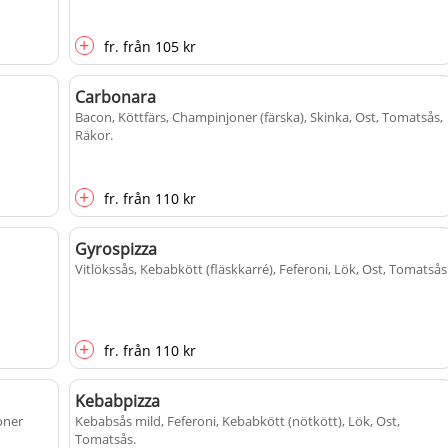
+
fr.
från
105 kr
Carbonara
Bacon, Köttfärs, Champinjoner (färska), Skinka, Ost, Tomatsås,
Räkor
.
+
fr.
från
110 kr
Gyrospizza
Vitlökssås, Kebabkött (fläskkarré), Feferoni, Lök, Ost, Tomatsås
+
fr.
från
110 kr
Kebabpizza
oner
Kebabsås mild, Feferoni, Kebabkött (nötkött), Lök, Ost,
Tomatsås
.