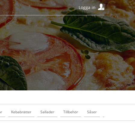
Logga in
or
Kebabrätter
Sallader
Tillbehör
Såser
Drycker