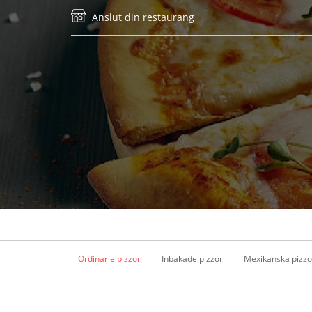
Anslut din restaurang
Ordinarie pizzor
Inbakade pizzor
Mexikanska pizzo