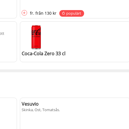
+
fr.
från
130 kr
populärt
ött
Coca-Cola Zero 33 cl
+
20 kr
populärt
Vesuvio
Skinka, Ost, Tomatsås
.