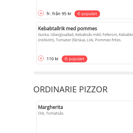
+
fr.
från
95 kr
populärt
Kebabtallrik med pommes
Gurka, Isbergssallad, Kebabsås mild, Feferoni, Kebabk
(nötkött), Tomater (färska), Lök, Pommes frites
.
+
110 kr
populärt
ORDINARIE PIZZOR
Margherita
Ost, Tomatsås
.