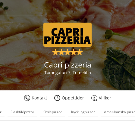
Capri pizzeria
Tomegatan 7, Tomelilla
Kontakt
Öppettider
Villkor
r
Fläskfilépizzor
Oxilépizzor
Kycklingpizzor
Amerikanska pizz