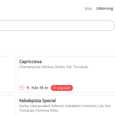
Visa:
Capricciosa
Champinjoner (färska), Skinka, Ost, Tomatsås
.
+
fr.
från
95 kr
populärt
Kebabpizza Special
Gurka, Isbergssallad, Feferoni, Kebabkött (nötkött), Lök, Ost,
Tomatsås, Pommes frites
.