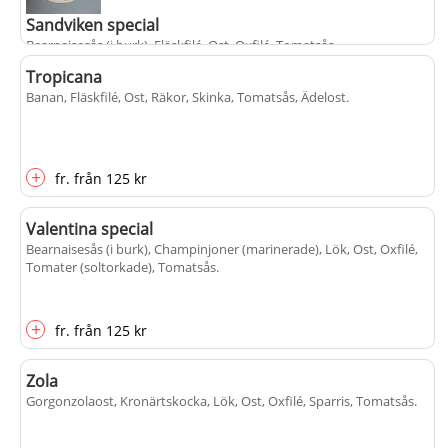
Sandviken special
Bearnaisesås (i burk), Fläskfilé, Ost, Oxfilé, Tomatsås
.
Tropicana
Banan, Fläskfilé, Ost, Räkor, Skinka, Tomatsås, Ädelost
.
+
fr.
från
125 kr
+
fr.
från
125 kr
Valentina special
Bearnaisesås (i burk), Champinjoner (marinerade), Lök, Ost, Oxfilé,
Tomater (soltorkade), Tomatsås
.
+
fr.
från
125 kr
Zola
Gorgonzolaost, Kronärtskocka, Lök, Ost, Oxfilé, Sparris, Tomatsås
.