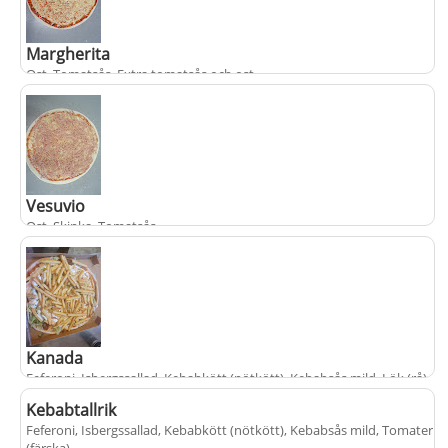
+
fr.
från
110 kr
populärt
Margherita
Ost, Tomatsås
. Extra tomatsås och ost
+
fr.
från
110 kr
populärt
Vesuvio
Ost, Skinka, Tomatsås
.
+
fr.
från
110 kr
populärt
Kanada
Feferoni, Isbergssallad, Kebabkött (nötkött), Kebabsås mild, Lök (rå),
Ost, Pommes frites, Tomater (färska), Tomatsås
.
Kebabtallrik
Feferoni, Isbergssallad, Kebabkött (nötkött), Kebabsås mild, Tomater