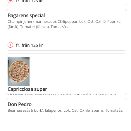
+
fr.
från
125 kr
Bagarens special
Champinjoner (marinerade), Chilipeppar, Lök, Ost, Oxfilé, Paprika
(färsk), Tomater (färska), Tomatsås
.
+
fr.
från
125 kr
Capricciosa super
Champinjoner (marinerade), Fläskfilé, Ost, Oxfilé, Räkor, Skinka,
Tomatsås
.
Don Pedro
Bearnaisesås (i burk), Jalapeños, Lök, Ost, Oxfilé, Sparris, Tomatsås
.
+
fr.
från
125 kr