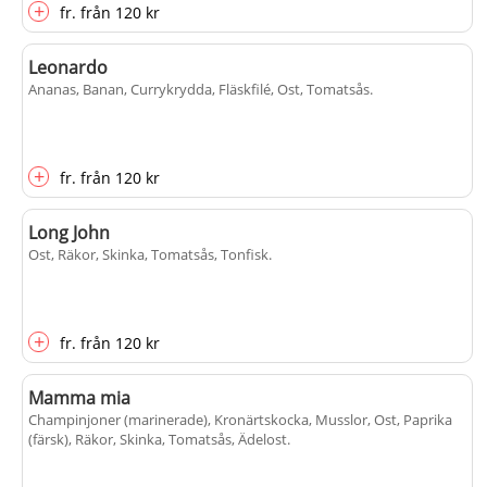
+
fr.
från
120 kr
Leonardo
Ananas, Banan, Currykrydda, Fläskfilé, Ost, Tomatsås
.
+
fr.
från
120 kr
Long John
Ost, Räkor, Skinka, Tomatsås, Tonfisk
.
+
fr.
från
120 kr
Mamma mia
Champinjoner (marinerade), Kronärtskocka, Musslor, Ost, Paprika
(färsk), Räkor, Skinka, Tomatsås, Ädelost
.