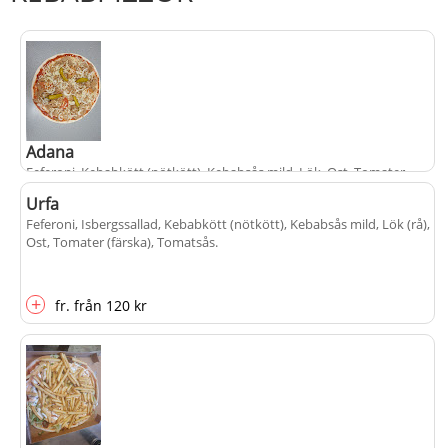
Adana
Feferoni, Kebabkött (nötkött), Kebabsås mild, Lök, Ost, Tomater
(färska), Tomatsås
.
Urfa
Feferoni, Isbergssallad, Kebabkött (nötkött), Kebabsås mild, Lök (rå),
Ost, Tomater (färska), Tomatsås
.
+
fr.
från
120 kr
+
fr.
från
120 kr