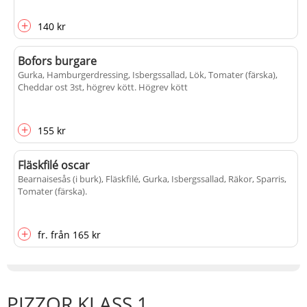
+
140 kr
Bofors burgare
Gurka, Hamburgerdressing, Isbergssallad, Lök, Tomater (färska),
Cheddar ost 3st, högrev kött
. Högrev kött
+
155 kr
Fläskfilé oscar
Bearnaisesås (i burk), Fläskfilé, Gurka, Isbergssallad, Räkor, Sparris,
Tomater (färska)
.
+
fr.
från
165 kr
PIZZOR KLASS 1