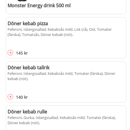
Monster Energy drink 500 ml
Döner kebab pizza
Feferoni, Isbergssallad, Kebabsås mild, Lök (rå), Ost, Tomater
+
(färska), Tomatsås, Döner kebab (nöt)
.
30 kr
+
145 kr
Döner kebab tallrik
Feferoni, Isbergssallad, Kebabsås mild, Tomater (färska), Döner
kebab (nöt)
.
+
140 kr
Döner kebab rulle
Feferoni, Gurka, Isbergssallad, Kebabsås mild, Tomater (färska),
Döner kebab (nöt)
.