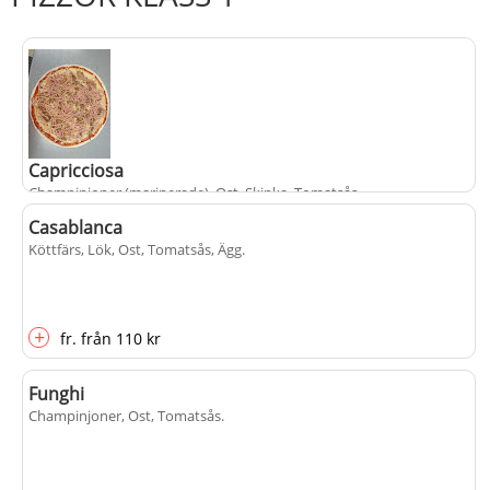
Capricciosa
Champinjoner (marinerade), Ost, Skinka, Tomatsås
.
Casablanca
Köttfärs, Lök, Ost, Tomatsås, Ägg
.
+
fr.
från
110 kr
+
fr.
från
110 kr
Funghi
Champinjoner, Ost, Tomatsås
.