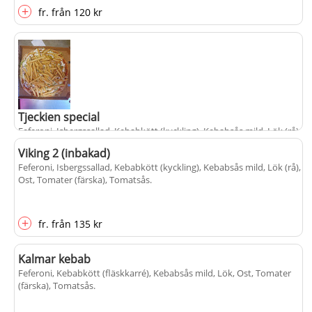
+
fr.
från
120 kr
Tjeckien special
Feferoni, Isbergssallad, Kebabkött (kyckling), Kebabsås mild, Lök (rå),
Ost, Pommes frites, Tomater (färska), Tomatsås
.
Viking 2 (inbakad)
Feferoni, Isbergssallad, Kebabkött (kyckling), Kebabsås mild, Lök (rå),
Ost, Tomater (färska), Tomatsås
.
+
fr.
från
130 kr
+
fr.
från
135 kr
Kalmar kebab
Feferoni, Kebabkött (fläskkarré), Kebabsås mild, Lök, Ost, Tomater
(färska), Tomatsås
.