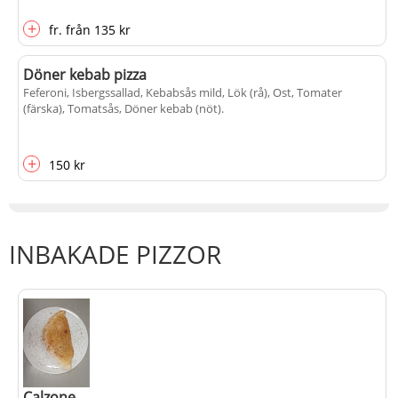
+
fr.
från
135 kr
Döner kebab pizza
Feferoni, Isbergssallad, Kebabsås mild, Lök (rå), Ost, Tomater
(färska), Tomatsås, Döner kebab (nöt)
.
+
150 kr
INBAKADE PIZZOR
Calzone