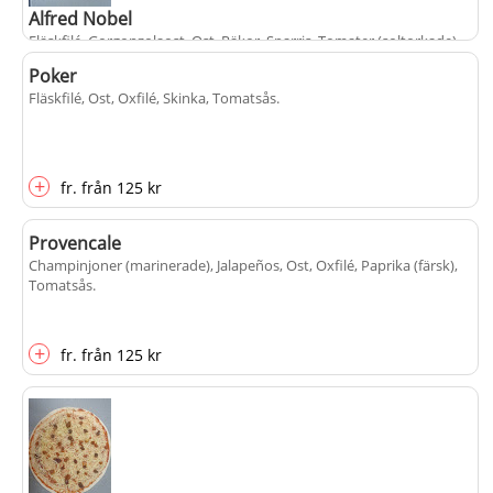
Alfred Nobel
Fläskfilé, Gorgonzolaost, Ost, Räkor, Sparris, Tomater (soltorkade),
Tomatsås
.
Poker
Fläskfilé, Ost, Oxfilé, Skinka, Tomatsås
.
+
fr.
från
125 kr
+
fr.
från
125 kr
Provencale
Champinjoner (marinerade), Jalapeños, Ost, Oxfilé, Paprika (färsk),
Tomatsås
.
+
fr.
från
125 kr