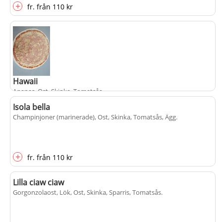
+
fr.
från
110 kr
Hawaii
Ananas, Ost, Skinka, Tomatsås
.
Isola bella
Champinjoner (marinerade), Ost, Skinka, Tomatsås, Ägg
.
+
fr.
från
110 kr
populärt
+
fr.
från
110 kr
Lilla ciaw ciaw
Gorgonzolaost, Lök, Ost, Skinka, Sparris, Tomatsås
.