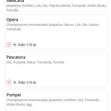
Mexicana
Jalapeños, Köttfärs, Lök, Ost, Paprika (färsk), Tomatsås, Vitlök (färsk),
Tacosås
.
Opera
Champinjoner (marinerade), Jalapeños, Bacon, Lök, Ost, Salami,
+
fr.
från
115 kr
Tomatsås
.
+
fr.
från
115 kr
Pescatora
Ost, Purjolök, Räkor, Tomatsås, Tonfisk
.
+
fr.
från
115 kr
Pompei
Champinjoner (marinerade), Jalapeños, Köttfärs, Ost, Tomatsås,
Vitlök (färsk), Ägg
.