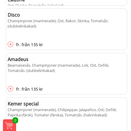
Ost, Skinka, Tomatsås
. (inbakad)
Disco
Champinjoner (marinerade), Ost, Räkor, Skinka, Tomatsås
.
(dubbelinbakad)
+
fr.
från
120 kr
+
fr.
från
135 kr
Amadeus
Bearnaisesås, Champinjoner (marinerade), Lök, Ost, Oxfilé,
Tomatsås
. (dubbelinbakad)
+
fr.
från
135 kr
Kemer special
Champinjoner (marinerade), Chilipeppar, Jalapeños, Ost, Oxfilé,
Paprika (färsk), Tomater (färska), Tomatsås
. (halvinbakad)
0