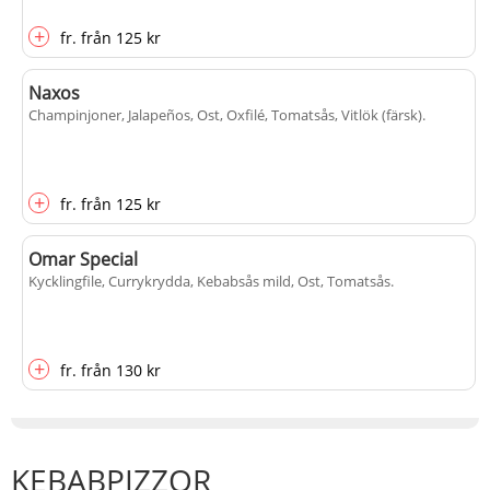
+
fr.
från
125 kr
Naxos
Champinjoner, Jalapeños, Ost, Oxfilé, Tomatsås, Vitlök (färsk)
.
+
fr.
från
125 kr
Omar Special
Kycklingfile, Currykrydda, Kebabsås mild, Ost, Tomatsås
.
+
fr.
från
130 kr
KEBABPIZZOR