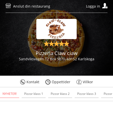
Anslut din restaurang
Logga in
Pizzeria Ciaw ciaw
Sandviksvägen 12 Box 5070, 69152 Karlskoga
Kontakt
Öppettider
Villkor
NYHETER!
Pizzor klass 1
Pizzor klass 2
Pizzor klass 3
Pizzor