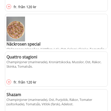
+
fr.
från
120 kr
Näckrosen special
Chilipeppar, Jalapeños, Köttfärs, Lök, Ost, Salami, Skinka, Tomatsås,
Ägg
.
Quattro stagioni
Champinjoner (marinerade), Kronärtskocka, Musslor, Ost, Räkor,
Skinka, Tomatsås
.
+
fr.
från
120 kr
+
fr.
från
120 kr
Shazam
Champinjoner (marinerade), Ost, Purjolök, Räkor, Tomater
(soltorkade), Tomatsås, Vitlök (färsk), Ädelost
.