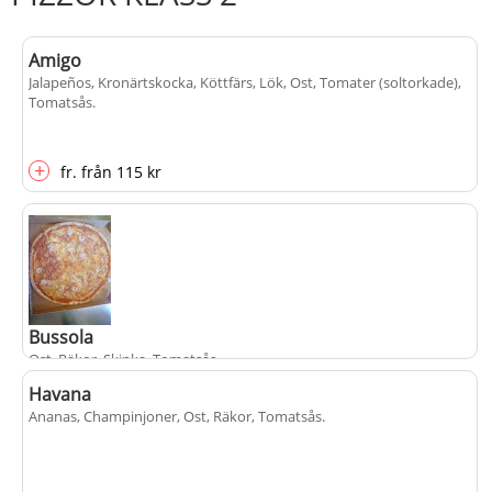
Amigo
Jalapeños, Kronärtskocka, Köttfärs, Lök, Ost, Tomater (soltorkade),
Tomatsås
.
+
fr.
från
115 kr
Bussola
Ost, Räkor, Skinka, Tomatsås
.
Havana
Ananas, Champinjoner, Ost, Räkor, Tomatsås
.
+
fr.
från
115 kr