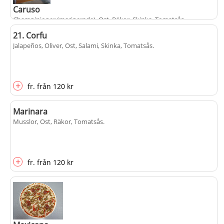
Caruso
Champinjoner (marinerade), Ost, Räkor, Skinka, Tomatsås
.
21. Corfu
Jalapeños, Oliver, Ost, Salami, Skinka, Tomatsås
.
+
fr.
från
120 kr
+
fr.
från
120 kr
Marinara
Musslor, Ost, Räkor, Tomatsås
.
+
fr.
från
120 kr