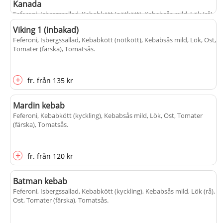
Kanada
Feferoni, Isbergssallad, Kebabkött (nötkött), Kebabsås mild, Lök (rå),
Ost, Pommes frites, Tomater (färska), Tomatsås
.
Viking 1 (inbakad)
Feferoni, Isbergssallad, Kebabkött (nötkött), Kebabsås mild, Lök, Ost,
Tomater (färska), Tomatsås
.
+
fr.
från
130 kr
populärt
+
fr.
från
135 kr
Mardin kebab
Feferoni, Kebabkött (kyckling), Kebabsås mild, Lök, Ost, Tomater
(färska), Tomatsås
.
+
fr.
från
120 kr
Batman kebab
Feferoni, Isbergssallad, Kebabkött (kyckling), Kebabsås mild, Lök (rå),
Ost, Tomater (färska), Tomatsås
.