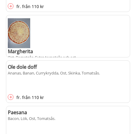
+
fr.
från
110 kr
Margherita
Ost, Tomatsås
. Extra tomatsås och ost
Ole dole doff
Ananas, Banan, Currykrydda, Ost, Skinka, Tomatsås
.
+
fr.
från
110 kr
populärt
+
fr.
från
110 kr
Paesana
Bacon, Lök, Ost, Tomatsås
.