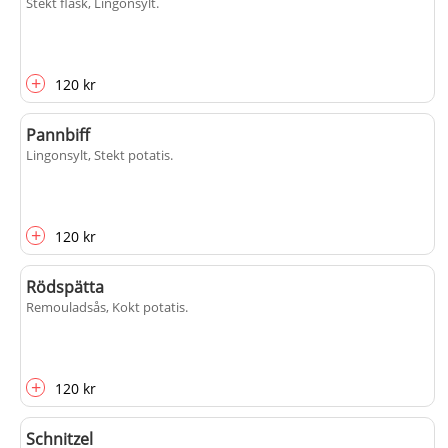
Stekt fläsk, Lingonsylt
.
+
120 kr
Pannbiff
Lingonsylt, Stekt potatis
.
+
120 kr
Rödspätta
Remouladsås, Kokt potatis
.
+
120 kr
Schnitzel