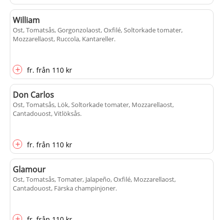
William
Ost, Tomatsås, Gorgonzolaost, Oxfilé, Soltorkade tomater,
Mozzarellaost, Ruccola, Kantareller
.
+
fr.
från
110 kr
Don Carlos
Ost, Tomatsås, Lök, Soltorkade tomater, Mozzarellaost,
Cantadouost, Vitlöksås
.
+
fr.
från
110 kr
Glamour
Ost, Tomatsås, Tomater, Jalapeño, Oxfilé, Mozzarellaost,
Cantadouost, Färska champinjoner
.
+
fr.
från
110 kr