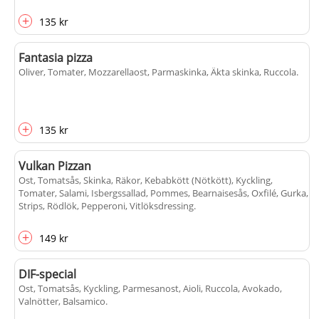
+
135 kr
Fantasia pizza
Oliver, Tomater, Mozzarellaost, Parmaskinka, Äkta skinka, Ruccola
.
+
135 kr
Vulkan Pizzan
Ost, Tomatsås, Skinka, Räkor, Kebabkött (Nötkött), Kyckling,
Tomater, Salami, Isbergssallad, Pommes, Bearnaisesås, Oxfilé, Gurka,
Strips, Rödlök, Pepperoni, Vitlöksdressing
.
+
149 kr
DIF-special
Ost, Tomatsås, Kyckling, Parmesanost, Aioli, Ruccola, Avokado,
Valnötter, Balsamico
.