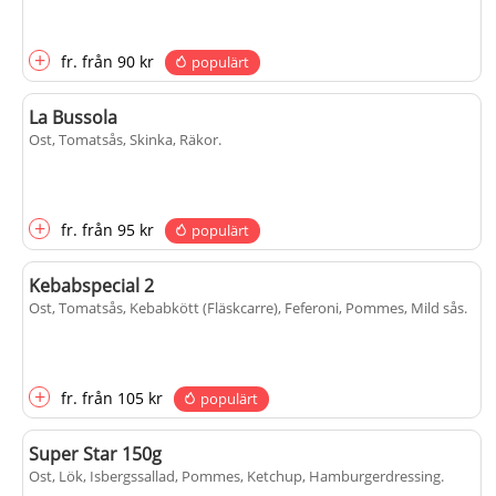
+
fr.
från
90 kr
populärt
La Bussola
Ost, Tomatsås, Skinka, Räkor
.
+
fr.
från
95 kr
populärt
Kebabspecial 2
Ost, Tomatsås, Kebabkött (Fläskcarre), Feferoni, Pommes, Mild sås
.
+
fr.
från
105 kr
populärt
Super Star 150g
Ost, Lök, Isbergssallad, Pommes, Ketchup, Hamburgerdressing
.