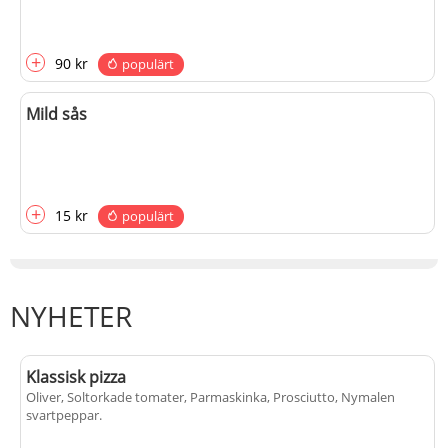
+
90 kr
populärt
Mild sås
+
15 kr
populärt
NYHETER
Klassisk pizza
Oliver, Soltorkade tomater, Parmaskinka, Prosciutto, Nymalen
svartpeppar
.