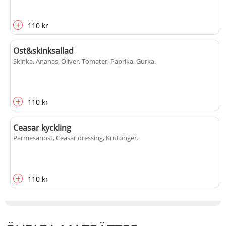
+
110 kr
Ost&skinksallad
Skinka, Ananas, Oliver, Tomater, Paprika, Gurka
.
+
110 kr
Ceasar kyckling
Parmesanost, Ceasar dressing, Krutonger
.
+
110 kr