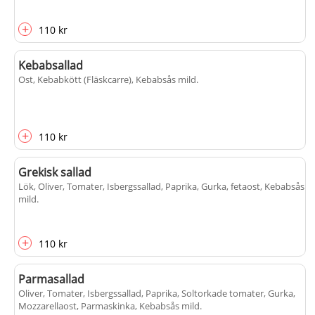
+
110 kr
Kebabsallad
Ost, Kebabkött (Fläskcarre), Kebabsås mild
.
+
110 kr
Grekisk sallad
Lök, Oliver, Tomater, Isbergssallad, Paprika, Gurka, fetaost, Kebabsås
mild
.
+
110 kr
Parmasallad
Oliver, Tomater, Isbergssallad, Paprika, Soltorkade tomater, Gurka,
Mozzarellaost, Parmaskinka, Kebabsås mild
.