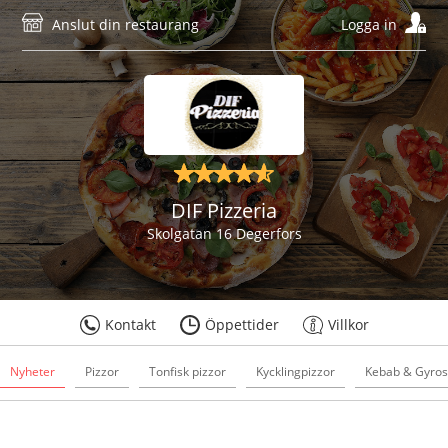
Anslut din restaurang
Logga in
DIF Pizzeria
Skolgatan 16 Degerfors
Kontakt
Öppettider
Villkor
Nyheter
Pizzor
Tonfisk pizzor
Kycklingpizzor
Kebab & Gyros