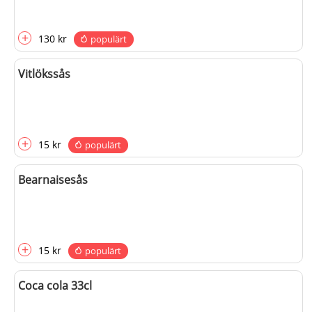
+
130 kr
populärt
Vitlökssås
+
15 kr
populärt
Bearnaisesås
+
15 kr
populärt
Coca cola 33cl