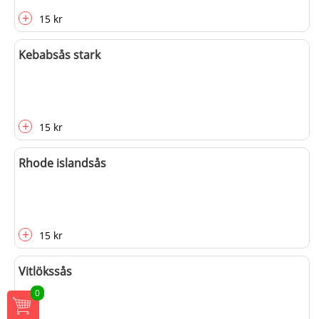
+
15 kr
Kebabsås stark
+
15 kr
Rhode islandsås
+
15 kr
Vitlökssås
0