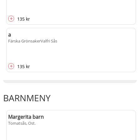
+
135 kr
a
Färska Grönsaker
Valfri Sås
+
135 kr
BARNMENY
Margerita barn
Tomatsås, Ost
.