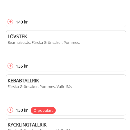
+
140 kr
LÖVSTEK
Bearnaisesås, Färska Grönsaker, Pommes
.
+
135 kr
КЕВАВTALLRIK
Färska Grönsaker, Pommes
. Valfri Sås
+
130 kr
populärt
KYCKLINGTALLRIK