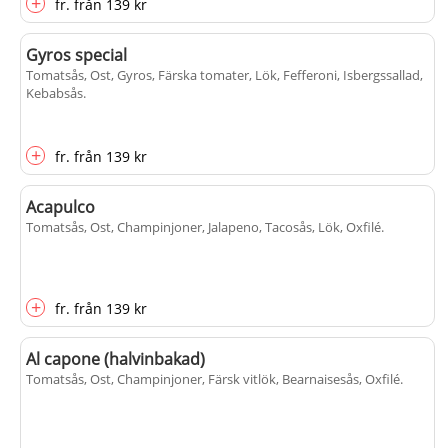
+
fr.
från
139 kr
Gyros special
Tomatsås, Ost, Gyros, Färska tomater, Lök, Fefferoni, Isbergssallad,
Kebabsås
.
+
fr.
från
139 kr
Acapulco
Tomatsås, Ost, Champinjoner, Jalapeno, Tacosås, Lök, Oxfilé
.
+
fr.
från
139 kr
Al capone (halvinbakad)
Tomatsås, Ost, Champinjoner, Färsk vitlök, Bearnaisesås, Oxfilé
.