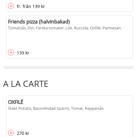
+
fr.
från
139 kr
Friends pizza (halvinbakad)
Tomatsås, Ost, Färska tomater, Lök, Ruccola, Oxfilé, Parmesan
.
+
139 kr
A LA CARTE
OXFILÉ
Stekt Potatis, Baconlindad Sparris, Tomat, Pepparsås
+
270 kr