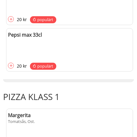
+
20 kr
populärt
Pepsi max 33cl
+
20 kr
populärt
PIZZA KLASS 1
Margerita
Tomatsås, Ost
.