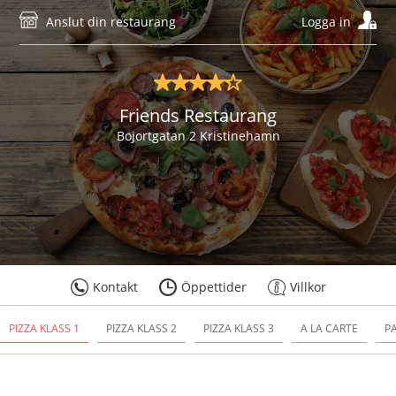
Anslut din restaurang
Logga in
Friends Restaurang
Bojortgatan 2 Kristinehamn
Kontakt
Öppettider
Villkor
PIZZA KLASS 1
PIZZA KLASS 2
PIZZA KLASS 3
A LA CARTE
P