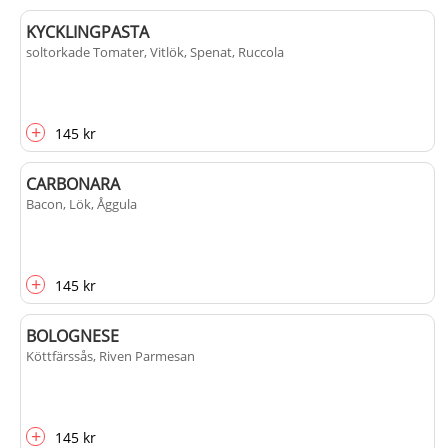
KYCKLINGPASTA
soltorkade Tomater, Vitlök, Spenat, Ruccola
+
145 kr
CARBONARA
Bacon, Lök, Åggula
+
145 kr
BOLOGNESE
Köttfärssås, Riven Parmesan
+
145 kr