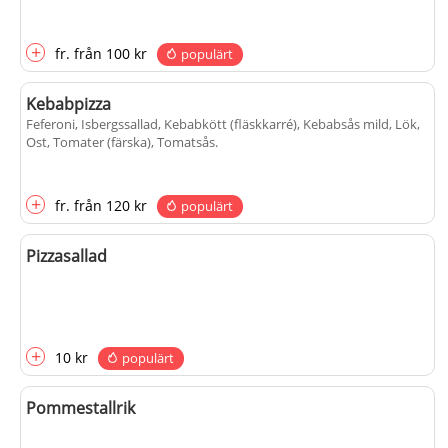
+
fr.
från
100 kr
populärt
Kebabpizza
Feferoni, Isbergssallad, Kebabkött (fläskkarré), Kebabsås mild, Lök,
Ost, Tomater (färska), Tomatsås
.
+
fr.
från
120 kr
populärt
Pizzasallad
+
10 kr
populärt
Pommestallrik