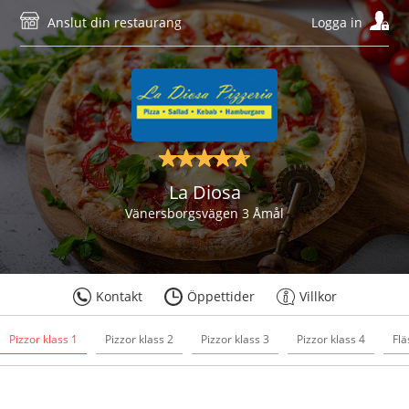
Anslut din restaurang
Logga in
La Diosa
Vänersborgsvägen 3 Åmål
Kontakt
Öppettider
Villkor
Pizzor klass 1
Pizzor klass 2
Pizzor klass 3
Pizzor klass 4
Flä