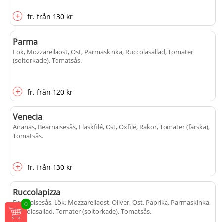
+
fr.
från
130 kr
Parma
Lök, Mozzarellaost, Ost, Parmaskinka, Ruccolasallad, Tomater
(soltorkade), Tomatsås
.
+
fr.
från
120 kr
Venecia
Ananas, Bearnaisesås, Fläskfilé, Ost, Oxfilé, Räkor, Tomater (färska),
Tomatsås
.
+
fr.
från
130 kr
Ruccolapizza
Bearnaisesås, Lök, Mozzarellaost, Oliver, Ost, Paprika, Parmaskinka,
0
Ruccolasallad, Tomater (soltorkade), Tomatsås
.