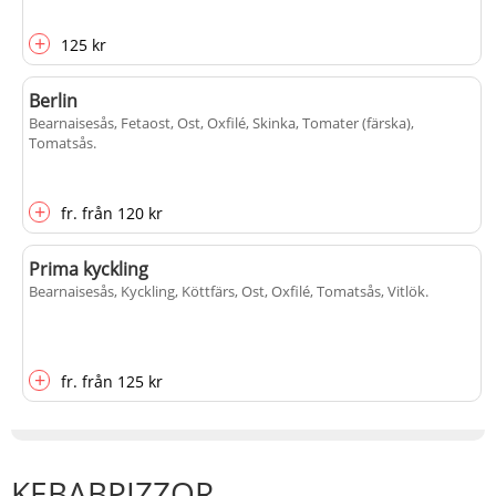
+
125 kr
Berlin
Bearnaisesås, Fetaost, Ost, Oxfilé, Skinka, Tomater (färska),
Tomatsås
.
+
fr.
från
120 kr
Prima kyckling
Bearnaisesås, Kyckling, Köttfärs, Ost, Oxfilé, Tomatsås, Vitlök
.
+
fr.
från
125 kr
KEBABPIZZOR