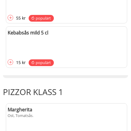
+
55 kr
populärt
Kebabsås mild 5 cl
+
15 kr
populärt
PIZZOR KLASS 1
Margherita
Ost, Tomatsås
.