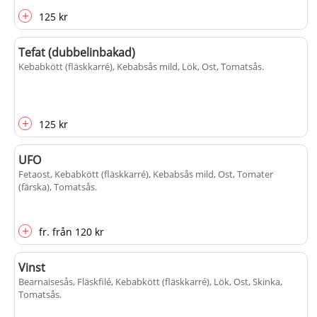
+
125 kr
Tefat (dubbelinbakad)
Kebabkött (fläskkarré), Kebabsås mild, Lök, Ost, Tomatsås
.
+
125 kr
UFO
Fetaost, Kebabkött (fläskkarré), Kebabsås mild, Ost, Tomater
(färska), Tomatsås
.
+
fr.
från
120 kr
Vinst
Bearnaisesås, Fläskfilé, Kebabkött (fläskkarré), Lök, Ost, Skinka,
Tomatsås
.