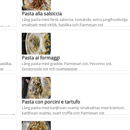
Pasta alla salsiccia
Lång pasta med färsk salsiccia, tomatsås, extra jungfruolivolja
smaksatt med vitlök, basilika och Parmesan ost
st och
+
fr.
från
215 kr
Pasta ai formaggi
silika,
Lång pasta med grädde, Parmesan ost, Pecorino ost,
ter
Gorgonzola ost och svartpeppar
+
fr.
från
205 kr
Pasta con porcini e tartufo
Lång pasta med karljhoan-svamp smaksättas med krämost,
karljhoan-svamp, svart tryffle och Parmesan ost
mesan ost