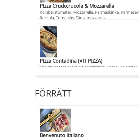
Pizza Crudo,rucola & Mozzarella
Körsbärstomater, Mozzarella, Parmaskinka, Parmesan
Ruccola, Tomatsås, Färsk mozzarella
.
+
fr.
från
200 kr
populärt
Pizza Contadina (VIT PIZZA)
Chevre/getost, Honung, Mozzarella, Päron, Valnötter
.
PIZZA) utan tomatsås
FÖRRÄTT
+
fr.
från
189 kr
populärt
Benvenuto Italiano