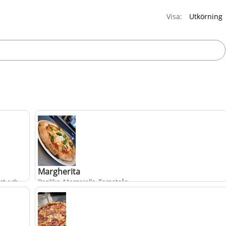
Visa:
Margherita
st och
Basilika, Mozzarella, Tomatsås
.
+
fr.
från
139 kr
populärt