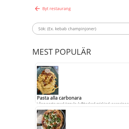
Byt restaurang
MEST POPULÄR
Pasta alla carbonara
Lång pasta med äggula, lufttorkad griskind, pecorinoo
svartpeppar
+
fr.
från
195 kr
populärt