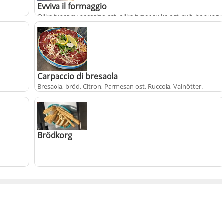
Evviva il formaggio
Olika typer av pecorino ost, olika typer av ko ost, sylt, honung
och bröd
+
190 kr
Carpaccio di bresaola
Bresaola, bröd, Citron, Parmesan ost, Ruccola, Valnötter
.
,
+
220 kr
Brödkorg
+
65 kr