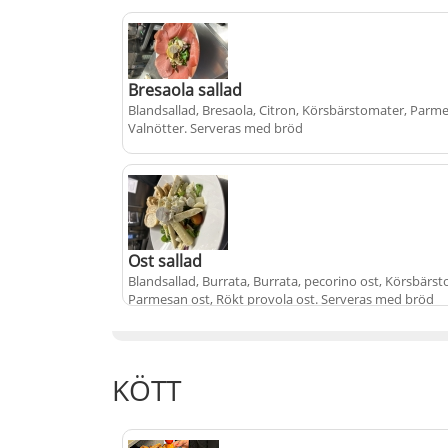
Bresaola sallad
Blandsallad, Bresaola, Citron, Körsbärstomater, Parme
Valnötter
. Serveras med bröd
+
229 kr
Ost sallad
Blandsallad, Burrata, Burrata, pecorino ost, Körsbärs
Parmesan ost, Rökt provola ost
. Serveras med bröd
+
229 kr
KÖTT