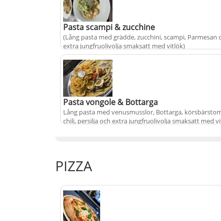
+
fr.
från
195 kr
Pasta scampi & zucchine
(Lång pasta med grädde, zucchini, scampi, Parmesan 
extra jungfruolivolja smaksatt med vitlök)
+
fr.
från
215 kr
Pasta vongole & Bottarga
Lång pasta med venusmusslor, Bottarga, körsbärstom
chili, persilja och extra jungfruolivolja smaksatt med vi
+
fr.
från
255 kr
PIZZA