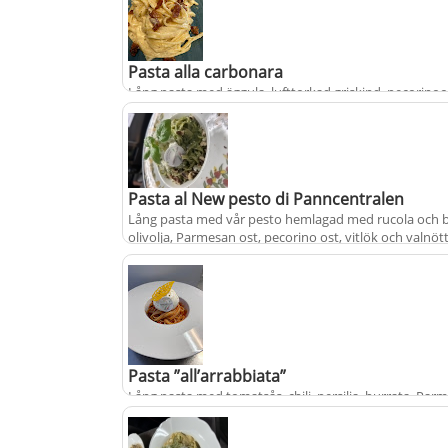
Pasta alla carbonara
Lång pasta med äggula, lufttorkad griskind, pecorinoo
svartpeppar
+
fr.
från
195 kr
populärt
Pasta al New pesto di Panncentralen
Lång pasta med vår pesto hemlagad med rucola och ba
olivolja, Parmesan ost, pecorino ost, vitlök och valnöt
serveras med mozzarella
+
fr.
från
210 kr
Pasta ”all’arrabbiata”
Lång pasta med tomatsås, chili, persilja, burrata, Par
och extra jungfruolivolja smaksatt med vitlök