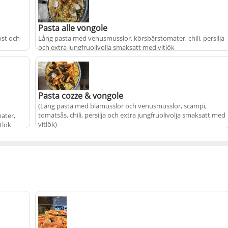
+
fr.
från
215 kr
Pasta alle vongole
ost och
Lång pasta med venusmusslor, körsbärstomater, chili, persilja
och extra jungfruolivolja smaksatt med vitlök
+
fr.
från
215 kr
Pasta cozze & vongole
(Lång pasta med blåmusslor och venusmusslor, scampi,
tomatsås, chili, persilja och extra jungfruolivolja smaksatt med
ater,
vitlök)
tlök
+
fr.
från
229 kr