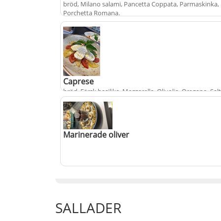
bröd, Milano salami, Pancetta Coppata, Parmaskinka,
Porchetta Romana
.
+
199 kr
Caprese
bröd, Färsk basilika, Mozzarella, Olivolja, Oregano, Salt
svartpeppar, Tomatskivor
.
+
169 kr
Marinerade oliver
+
79 kr
SALLADER