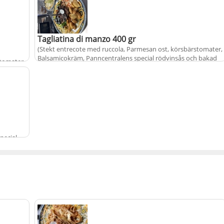
Tagliatina di manzo 400 gr
(Stekt entrecote med ruccola, Parmesan ost, körsbärstomater,
Balsamicokräm, Panncentralens special rödvinsås och bakad
stomater,
potatisklyftor
h bakad
+
415 kr
pecial