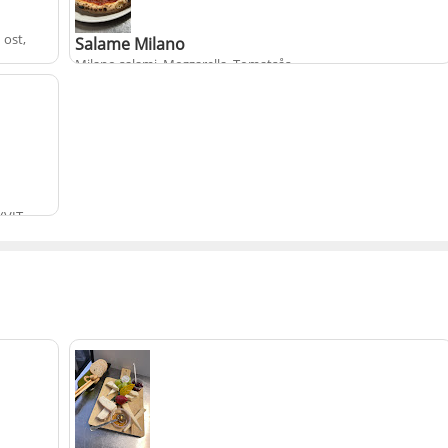
 ost,
Salame Milano
Milano salami, Mozzarella, Tomatsås
.
+
fr.
från
175 kr
populärt
 (VIT