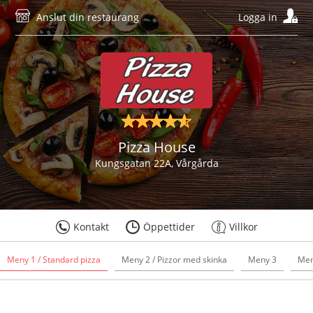
Anslut din restaurang
Logga in
Pizza House
Kungsgatan 22A, Vårgårda
Kontakt
Öppettider
Villkor
Meny 1 / Standard pizza
Meny 2 / Pizzor med skinka
Meny 3
Men