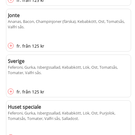
fr.
från
125 kr
Jonte
Ananas, Bacon, Champinjoner (färska), Kebabkött, Ost, Tomatsås,
Valfri sås
.
+
fr.
från
125 kr
Sverige
Feferoni, Gurka, Isbergssallad, Kebabkött, Lök, Ost, Tomatsås,
Tomater, Valfri sås
.
+
fr.
från
125 kr
Huset speciale
Feferoni, Gurka, Isbergssallad, Kebabkött, Lök, Ost, Purjolök,
Tomatsås, Tomater, Valfri sås, Salladost
.