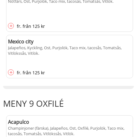
Nötfärs, Ost, Purjolök, Taco mix, tacosås, Tomatsås, Vitlök
.
+
fr.
från
125 kr
Mexico city
Jalapeños, Kyckling, Ost, Purjolök, Taco mix, tacosås, Tomatsås,
Vitlökssås, Vitlök
.
+
fr.
från
125 kr
MENY 9 OXFILÉ
Acapulco
Champinjoner (färska), Jalapeños, Ost, Oxfilé, Purjolök, Taco mix,
tacosås, Tomatsås, Vitlökssås, Vitlök
.