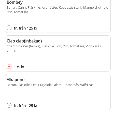
Bombey
Banan, Curry, Fläskfilé, Jordnötter, Kebabsås stark, Mango chutney,
Ost, Tomatsås
.
+
fr.
från
125 kr
Ciao ciao(Inbakad)
Champinjoner (färska), Fläskfilé, Lök, Ost, Tomatsås, Vitlökssås,
Vitlök
.
+
135 kr
Alkapone
Bacon, Fläskfilé, Ost, Purjolök, Salami, Tomatsås, Valfri sås
.
+
fr.
från
125 kr