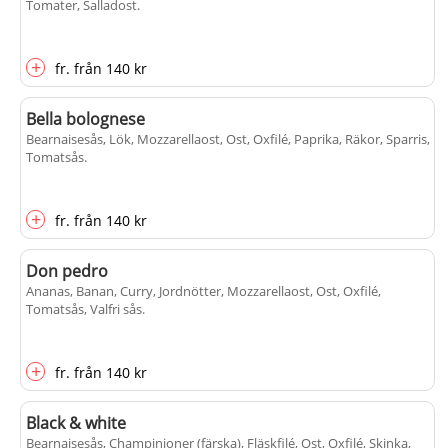
Tomater, Salladost
.
+
fr.
från
140 kr
Bella bolognese
Bearnaisesås, Lök, Mozzarellaost, Ost, Oxfilé, Paprika, Räkor, Sparris,
Tomatsås
.
+
fr.
från
140 kr
Don pedro
Ananas, Banan, Curry, Jordnötter, Mozzarellaost, Ost, Oxfilé,
Tomatsås, Valfri sås
.
+
fr.
från
140 kr
Black & white
Bearnaisesås, Champinjoner (färska), Fläskfilé, Ost, Oxfilé, Skinka,