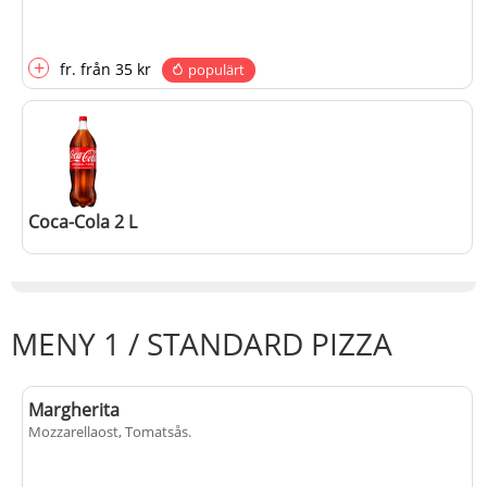
+
fr.
från
35 kr
populärt
Coca-Cola 2 L
+
50 kr
MENY 1 / STANDARD PIZZA
populärt
Margherita
Mozzarellaost, Tomatsås
.