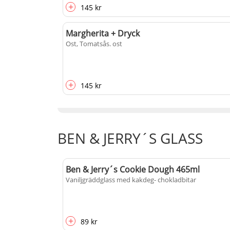
+
145 kr
Margherita + Dryck
Ost, Tomatsås
. ost
+
145 kr
BEN & JERRY´S GLASS
Ben & Jerry´s Cookie Dough 465ml
Vaniljgräddglass med kakdeg- chokladbitar
+
89 kr