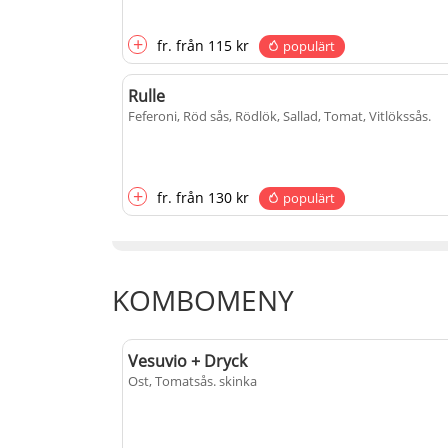
+
fr.
från
115 kr
populärt
Rulle
Feferoni, Röd sås, Rödlök, Sallad, Tomat, Vitlökssås
.
+
fr.
från
130 kr
populärt
KOMBOMENY
Vesuvio + Dryck
Ost, Tomatsås
. skinka