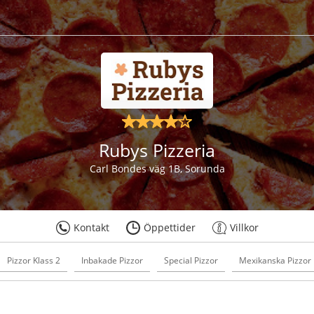
Rubys Pizzeria
Carl Bondes väg 1B, Sorunda
Kontakt
Öppettider
Villkor
Pizzor Klass 2
Inbakade Pizzor
Special Pizzor
Mexikanska Pizzor