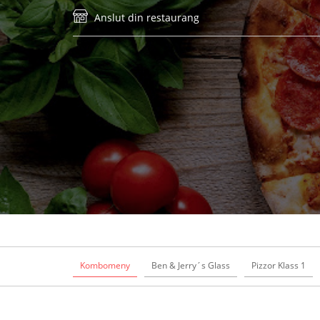
Anslut din restaurang
Kombomeny
Ben & Jerry´s Glass
Pizzor Klass 1