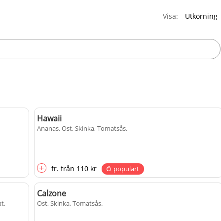
Visa:
Hawaii
Ananas, Ost, Skinka, Tomatsås
.
+
fr.
från
110 kr
populärt
Calzone
t,
Ost, Skinka, Tomatsås
.