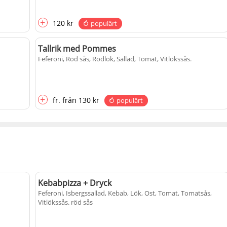
+
120 kr
populärt
Tallrik med Pommes
Feferoni, Röd sås, Rödlök, Sallad, Tomat, Vitlökssås
.
+
fr.
från
130 kr
populärt
Kebabpizza + Dryck
Feferoni, Isbergssallad, Kebab, Lök, Ost, Tomat, Tomatsås,
Vitlökssås
. röd sås