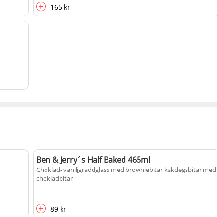
+
165 kr
Ben & Jerry´s Half Baked 465ml
Choklad- vaniljgräddglass med browniebitar kakdegsbitar med
chokladbitar
+
89 kr