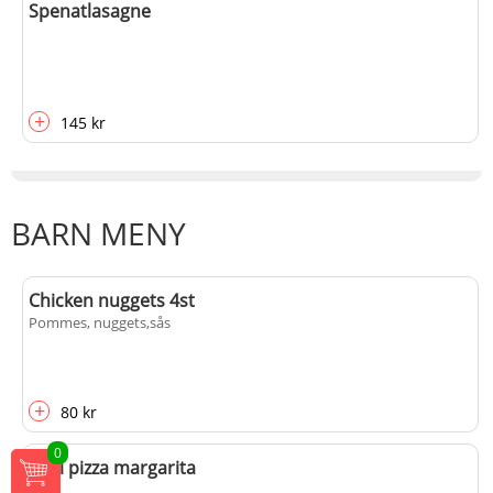
Spenatlasagne
+
145 kr
+
145 kr
BARN MENY
Chicken nuggets 4st
Pommes, nuggets,sås
+
80 kr
0
Mini pizza margarita