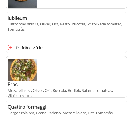
Rembrant
Jubileum
Dill & cremefraicheröra, Dill-vitlökmar kräftstjärtar, Ost, Tomatsås
.
Lufttorkad skinka, Oliver, Ost, Pesto, Ruccola, Soltorkade tomater,
Tomatsås
.
+
fr.
från
155 kr
+
fr.
från
140 kr
Eros
Mozarella ost, Oliver, Ost, Ruccola, Rödlök, Salami, Tomatsås,
Vitlöksklyftor
.
Quattro formaggi
Gorgonzola ost, Grana Padano, Mozarella ost, Ost, Tomatsås
+
.
fr.
från
140 kr