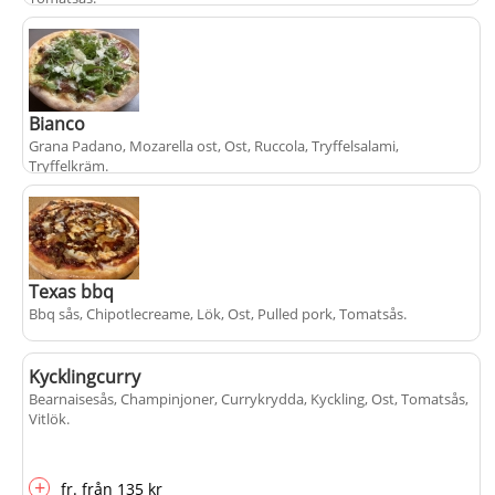
+
fr.
från
130 kr
Bianco
Grana Padano, Mozarella ost, Ost, Ruccola, Tryffelsalami,
Tryffelkräm
.
+
fr.
från
145 kr
Texas bbq
Bbq sås, Chipotlecreame, Lök, Ost, Pulled pork, Tomatsås
.
Kycklingcurry
Bearnaisesås, Champinjoner, Currykrydda, Kyckling, Ost, Tomatsås,
+
fr.
från
135 kr
Vitlök
.
+
fr.
från
135 kr