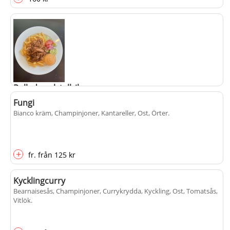
Pulled pork tallrik
Fungi
Bianco kräm, Champinjoner, Kantareller, Ost, Örter
.
+
150 kr
+
fr.
från
125 kr
Kycklingcurry
Bearnaisesås, Champinjoner, Currykrydda, Kyckling, Ost, Tomatsås,
Vitlök
.