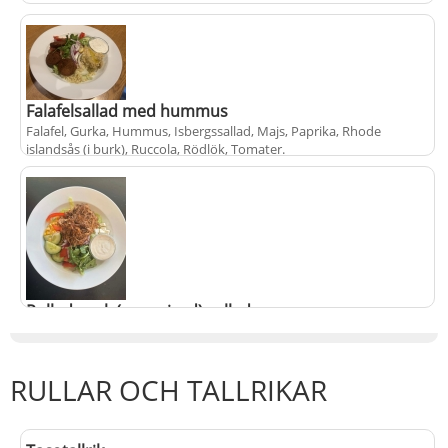
Falafelsallad med hummus
Falafel, Gurka, Hummus, Isbergssallad, Majs, Paprika, Rhode
islandsås (i burk), Ruccola, Rödlök, Tomater
.
+
145 kr
Pulled pork (egengjord) sallad
Gurka, Isbergssallad, Majs, Paprika, Pulled pork, Rhode islandsås (i
burk), Ruccola, Rödlök, Tomater
.
RULLAR OCH TALLRIKAR
+
155 kr