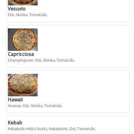
Vesuvio
Ost, Skinka, Tomatsås
.
+
fr.
från
100 kr
populärt
Capricciosa
Champinjoner, Ost, Skinka, Tomatsås
.
+
fr.
från
105 kr
populärt
Hawaii
Ananas, Ost, Skinka, Tomatsås
.
Kebab
Kebabsås mild (i burk), Kebabkött, Ost, Tomatsås
+
.
fr.
från
105 kr
populärt