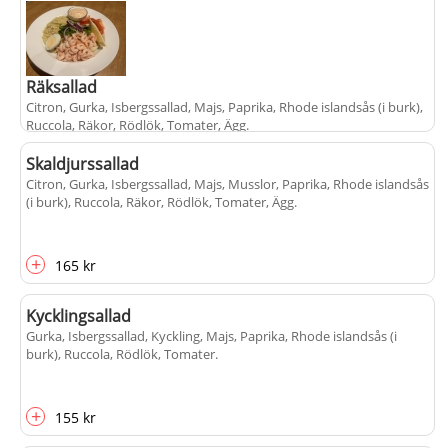
Räksallad
Citron, Gurka, Isbergssallad, Majs, Paprika, Rhode islandsås (i burk),
Ruccola, Räkor, Rödlök, Tomater, Ägg
.
Skaldjurssallad
Citron, Gurka, Isbergssallad, Majs, Musslor, Paprika, Rhode islandsås
+
165 kr
(i burk), Ruccola, Räkor, Rödlök, Tomater, Ägg
.
+
165 kr
Kycklingsallad
Gurka, Isbergssallad, Kyckling, Majs, Paprika, Rhode islandsås (i
burk), Ruccola, Rödlök, Tomater
.
+
155 kr