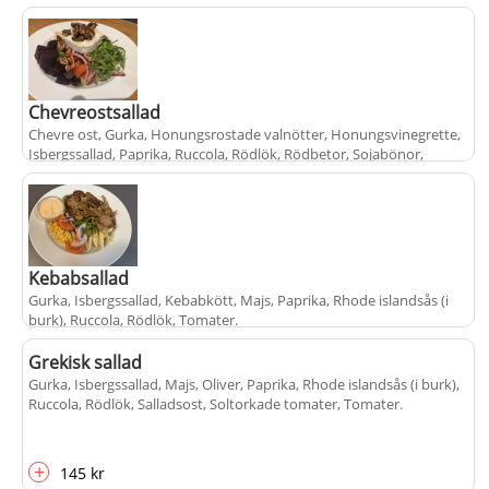
Chevreostsallad
Chevre ost, Gurka, Honungsrostade valnötter, Honungsvinegrette,
Isbergssallad, Paprika, Ruccola, Rödlök, Rödbetor, Sojabönor,
Tomater
.
+
145 kr
Kebabsallad
Gurka, Isbergssallad, Kebabkött, Majs, Paprika, Rhode islandsås (i
burk), Ruccola, Rödlök, Tomater
.
Grekisk sallad
Gurka, Isbergssallad, Majs, Oliver, Paprika, Rhode islandsås (i burk),
+
145 kr
Ruccola, Rödlök, Salladsost, Soltorkade tomater, Tomater
.
+
145 kr