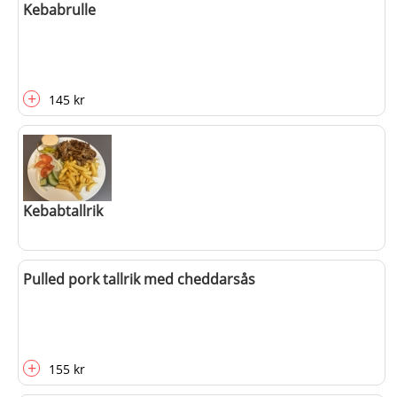
Kebabrulle
+
145 kr
Kebabtallrik
Pulled pork tallrik med cheddarsås
+
145 kr
+
155 kr