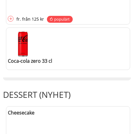
+
fr.
från
125 kr
populärt
Coca-cola zero 33 cl
+
25 kr
DESSERT (NYHET)
populärt
Cheesecake