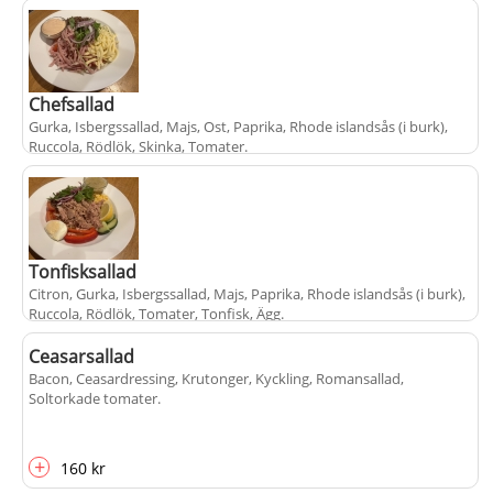
Chefsallad
Gurka, Isbergssallad, Majs, Ost, Paprika, Rhode islandsås (i burk),
Ruccola, Rödlök, Skinka, Tomater
.
+
145 kr
Tonfisksallad
Citron, Gurka, Isbergssallad, Majs, Paprika, Rhode islandsås (i burk),
Ruccola, Rödlök, Tomater, Tonfisk, Ägg
.
Ceasarsallad
Bacon, Ceasardressing, Krutonger, Kyckling, Romansallad,
+
150 kr
Soltorkade tomater
.
+
160 kr