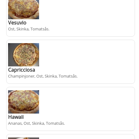
Vesuvio
Ost, Skinka, Tomatsås
.
+
fr.
från
100 kr
populärt
Capricciosa
Champinjoner, Ost, Skinka, Tomatsås
.
+
fr.
från
105 kr
populärt
Hawaii
Ananas, Ost, Skinka, Tomatsås
.