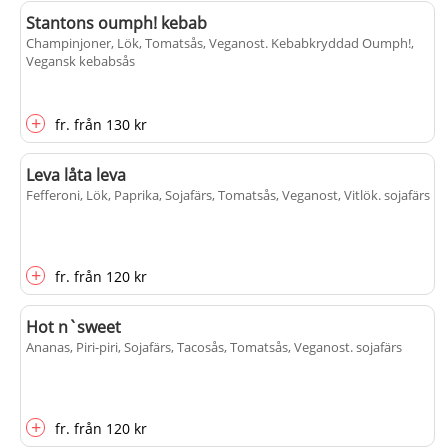
Stantons oumph! kebab
Champinjoner, Lök, Tomatsås, Veganost
. Kebabkryddad Oumph!,
Vegansk kebabsås
+
fr.
från
130 kr
Leva låta leva
Fefferoni, Lök, Paprika, Sojafärs, Tomatsås, Veganost, Vitlök
. sojafärs
+
fr.
från
120 kr
Hot n`sweet
Ananas, Piri-piri, Sojafärs, Tacosås, Tomatsås, Veganost
. sojafärs
+
fr.
från
120 kr