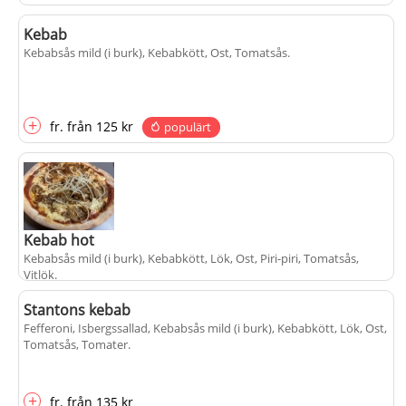
Kebab
Kebabsås mild (i burk), Kebabkött, Ost, Tomatsås
.
+
fr.
från
125 kr
populärt
Kebab hot
Kebabsås mild (i burk), Kebabkött, Lök, Ost, Piri-piri, Tomatsås,
Vitlök
.
Stantons kebab
Fefferoni, Isbergssallad, Kebabsås mild (i burk), Kebabkött, Lök, Ost,
+
fr.
från
130 kr
Tomatsås, Tomater
.
+
fr.
från
135 kr