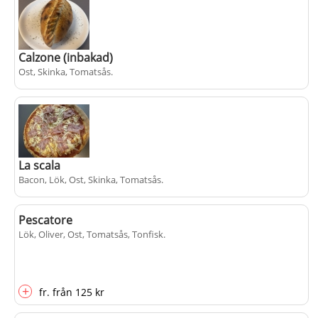
+
fr.
från
105 kr
populärt
Calzone (inbakad)
Ost, Skinka, Tomatsås
.
+
120 kr
La scala
Bacon, Lök, Ost, Skinka, Tomatsås
.
Pescatore
Lök, Oliver, Ost, Tomatsås, Tonfisk
+
.
fr.
från
125 kr
+
fr.
från
125 kr