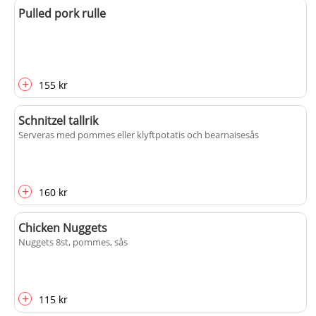
Pulled pork rulle
+
155 kr
Schnitzel tallrik
Serveras med pommes eller klyftpotatis och bearnaisesås
+
160 kr
Chicken Nuggets
Nuggets 8st, pommes, sås
+
115 kr