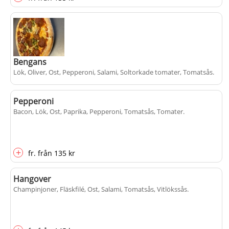
Bengans
Lök, Oliver, Ost, Pepperoni, Salami, Soltorkade tomater, Tomatsås
.
Pepperoni
Bacon, Lök, Ost, Paprika, Pepperoni, Tomatsås, Tomater
+
.
fr.
från
135 kr
+
fr.
från
135 kr
Hangover
Champinjoner, Fläskfilé, Ost, Salami, Tomatsås, Vitlökssås
.