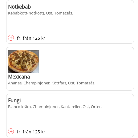
Nötkebab
Kebabkött(nötkött), Ost, Tomatsås
+
.
fr.
från
135 kr
+
fr.
från
125 kr
Mexicana
Ananas, Champinjoner, Köttfärs, Ost, Tomatsås
.
Fungi
Bianco kräm, Champinjoner, Kantareller, Ost, Örter
+
.
fr.
från
125 kr
+
fr.
från
125 kr