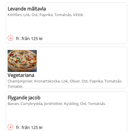
Levande måltavla
Köttfärs, Lök, Ost, Paprika, Tomatsås, Vitlök
.
+
fr.
från
125 kr
Vegetariana
Champinjoner, Kronärtskocka, Lök, Oliver, Ost, Paprika, Tomatsås,
Tomater
.
Flygande jacob
Banan, Currykrydda, Jordnötter, Kyckling, Ost, Tomatsås
+
.
fr.
från
125 kr
+
fr.
från
125 kr