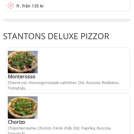
+
fr.
från
135 kr
STANTONS DELUXE PIZZOR
Monterosso
Chevre ost, Honungsrostade valnötter, Ost, Ruccola, Rödbetor,
Tomatsås
.
+
fr.
från
125 kr
Chorizo
Chipotlecreame, Chorizo, Färsk chilli, Ost, Paprika, Ruccola,
Tomatsås
.