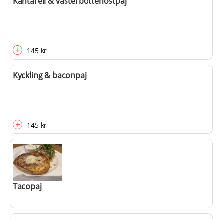
Kantarell & västerbottenostpaj
+
150 kr
+
145 kr
Kyckling & baconpaj
+
145 kr
Tacopaj