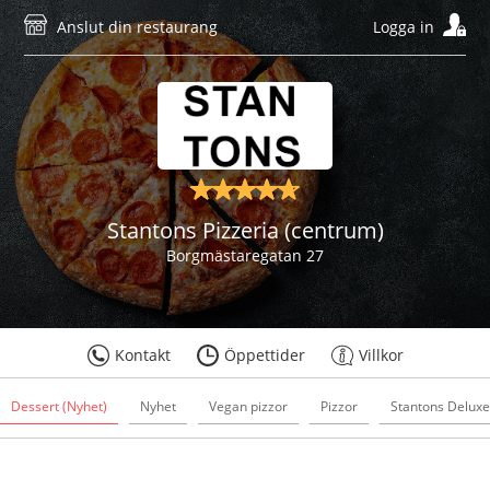
Anslut din restaurang
Logga in
Stantons Pizzeria (centrum)
Borgmästaregatan 27
Kontakt
Öppettider
Villkor
Dessert (Nyhet)
Nyhet
Vegan pizzor
Pizzor
Stantons Deluxe