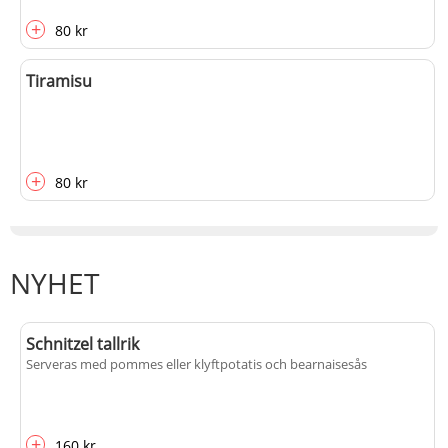
+
80 kr
Tiramisu
+
80 kr
NYHET
Schnitzel tallrik
Serveras med pommes eller klyftpotatis och bearnaisesås
+
160 kr