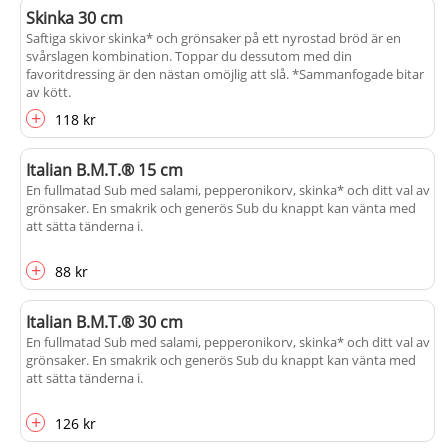
Skinka 30 cm
Saftiga skivor skinka* och grönsaker på ett nyrostad bröd är en
svårslagen kombination. Toppar du dessutom med din
favoritdressing är den nästan omöjlig att slå. *Sammanfogade bitar
av kött.
+
118 kr
Italian B.M.T.® 15 cm
En fullmatad Sub med salami, pepperonikorv, skinka* och ditt val av
grönsaker. En smakrik och generös Sub du knappt kan vänta med
att sätta tänderna i.
+
88 kr
Italian B.M.T.® 30 cm
En fullmatad Sub med salami, pepperonikorv, skinka* och ditt val av
grönsaker. En smakrik och generös Sub du knappt kan vänta med
att sätta tänderna i.
+
126 kr