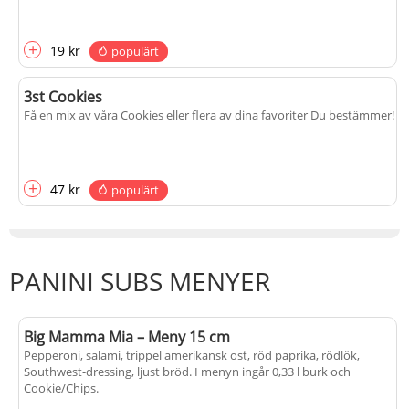
+
19 kr
populärt
3st Cookies
Få en mix av våra Cookies eller flera av dina favoriter Du bestämmer!
+
47 kr
populärt
PANINI SUBS MENYER
Big Mamma Mia – Meny 15 cm
Pepperoni, salami, trippel amerikansk ost, röd paprika, rödlök,
Southwest-dressing, ljust bröd. I menyn ingår 0,33 l burk och
Cookie/Chips.