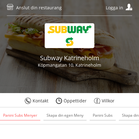
Anslut din restaurang
Logga in
Subway Katrineholm
Köpmangatan 10, Katrineholm
Kontakt
Öppettider
Villkor
Panini Subs Menyer
Skapa din egen Meny
Panini Subs
Skapa din