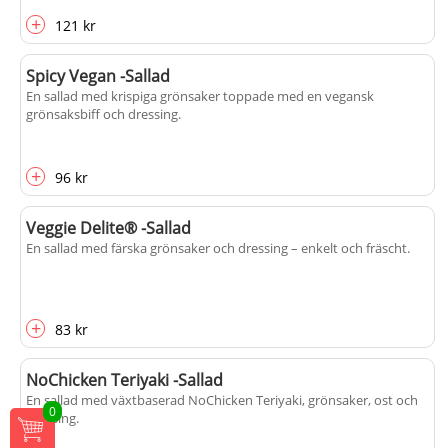
+
121 kr
Spicy Vegan -Sallad
En sallad med krispiga grönsaker toppade med en vegansk
grönsaksbiff och dressing.
+
96 kr
Veggie Delite® -Sallad
En sallad med färska grönsaker och dressing – enkelt och fräscht.
+
83 kr
NoChicken Teriyaki -Sallad
En sallad med växtbaserad NoChicken Teriyaki, grönsaker, ost och
0
dressing.