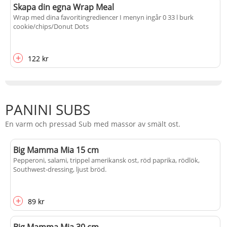
Skapa din egna Wrap Meal
Wrap med dina favoritingrediencer I menyn ingår 0 33 l burk
cookie/chips/Donut Dots
+
122 kr
PANINI SUBS
En varm och pressad Sub med massor av smält ost.
Big Mamma Mia 15 cm
Pepperoni, salami, trippel amerikansk ost, röd paprika, rödlök,
Southwest-dressing, ljust bröd.
+
89 kr