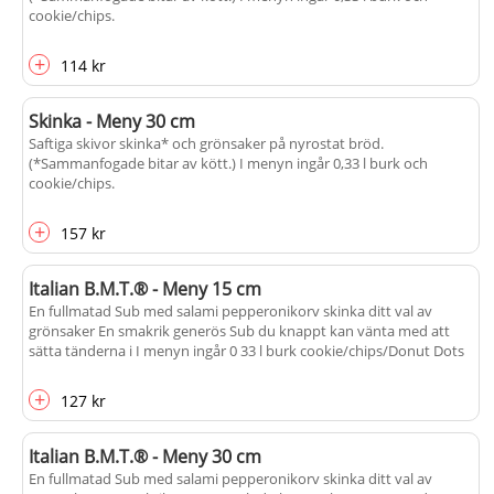
cookie/chips.
+
114 kr
Skinka - Meny 30 cm
Saftiga skivor skinka* och grönsaker på nyrostat bröd.
(*Sammanfogade bitar av kött.) I menyn ingår 0,33 l burk och
cookie/chips.
+
157 kr
Italian B.M.T.® - Meny 15 cm
En fullmatad Sub med salami pepperonikorv skinka ditt val av
grönsaker En smakrik generös Sub du knappt kan vänta med att
sätta tänderna i I menyn ingår 0 33 l burk cookie/chips/Donut Dots
+
127 kr
Italian B.M.T.® - Meny 30 cm
En fullmatad Sub med salami pepperonikorv skinka ditt val av