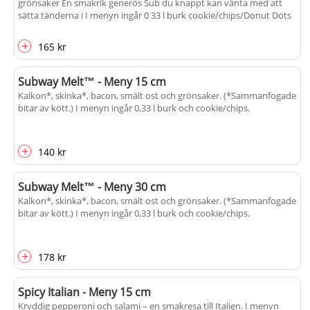
grönsaker En smakrik generös Sub du knappt kan vänta med att
sätta tänderna i I menyn ingår 0 33 l burk cookie/chips/Donut Dots
+
165 kr
Subway Melt™ - Meny 15 cm
Kalkon*, skinka*, bacon, smält ost och grönsaker. (*Sammanfogade
bitar av kött.) I menyn ingår 0,33 l burk och cookie/chips.
+
140 kr
Subway Melt™ - Meny 30 cm
Kalkon*, skinka*, bacon, smält ost och grönsaker. (*Sammanfogade
bitar av kött.) I menyn ingår 0,33 l burk och cookie/chips.
+
178 kr
Spicy Italian - Meny 15 cm
Kryddig pepperoni och salami – en smakresa till Italien. I menyn