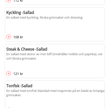
+
112 kr
Kyckling -Sallad
En sallad med kyckling, färska grönsaker och dressing.
+
108 kr
Steak & Cheese -Sallad
En sallad med skivor av mör biff (innehåller rödlök och paprika), ost
och färska grönsaker.
+
121 kr
Tonfisk -Sallad
En sallad med tonfisk blandad med majonnäs på en bädd av krispiga
grönsaker.