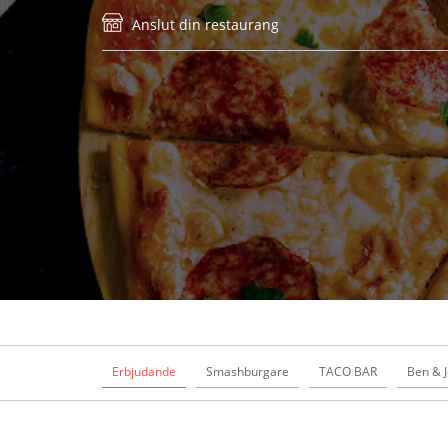
Anslut din restaurang
Erbjudande
Smashburgare
TACO BAR
Ben & J