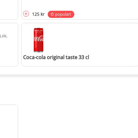
+
125 kr
populärt
 Lök,
Coca-cola original taste 33 cl
+
20 kr
populärt