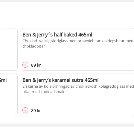
Ben & jerry´s half baked 465ml
Choklad- vaniljgräddglass med browniebitar kakdegsbitar med
chokladbitar
+
89 kr
5ml
Ben & jerry’s karamel sutra 465ml
En kärna av kola omringad av choklad-och kolagräddglass med
bitar med chokladsmak
+
89 kr