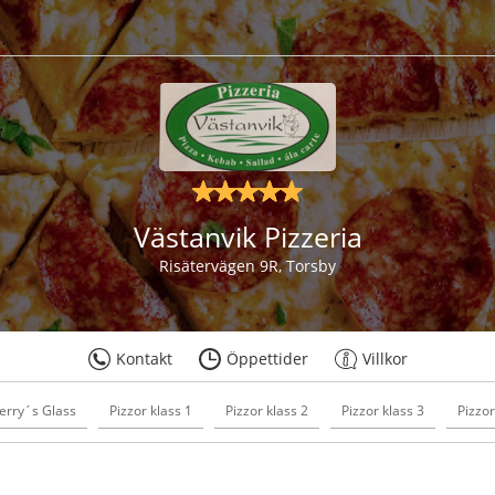
Västanvik Pizzeria
Risätervägen 9R, Torsby
Kontakt
Öppettider
Villkor
erry´s Glass
Pizzor klass 1
Pizzor klass 2
Pizzor klass 3
Pizzor