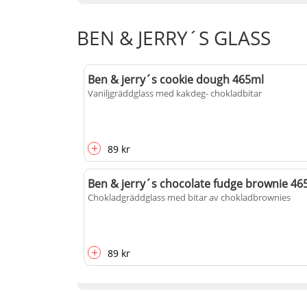
BEN & JERRY´S GLASS
Ben & jerry´s cookie dough 465ml
Vaniljgräddglass med kakdeg- chokladbitar
+
89 kr
Ben & jerry´s chocolate fudge brownie 46
Chokladgräddglass med bitar av chokladbrownies
+
89 kr