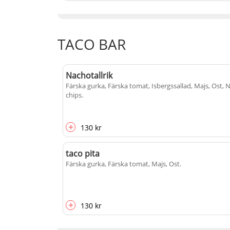
TACO BAR
Nachotallrik
Färska gurka, Färska tomat, Isbergssallad, Majs, Ost,
chips
.
+
130 kr
taco pita
Färska gurka, Färska tomat, Majs, Ost
.
+
130 kr