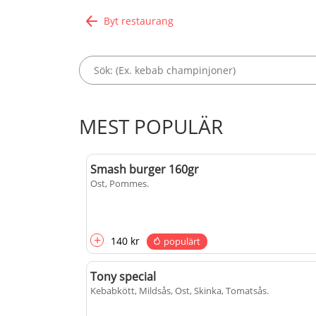
Byt restaurang
MEST POPULÄR
Smash burger 160gr
Ost, Pommes
.
+
140 kr
populärt
Tony special
Kebabkött, Mildsås, Ost, Skinka, Tomatsås
.