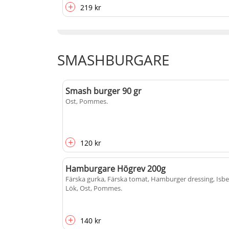
+
219 kr
SMASHBURGARE
Smash burger 90 gr
Ost, Pommes
.
+
120 kr
Hamburgare Högrev 200g
Färska gurka, Färska tomat, Hamburger dressing, Isbe
Lök, Ost, Pommes
.
+
140 kr