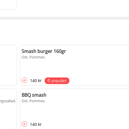
Smash burger 160gr
Ost, Pommes
.
+
140 kr
populärt
BBQ smash
rgssallad,
Ost, Pommes
.
+
140 kr