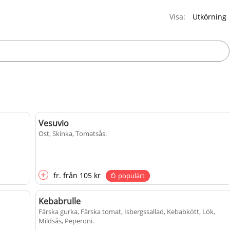
Visa:
Vesuvio
Ost, Skinka, Tomatsås
.
+
fr.
från
105 kr
populärt
Kebabrulle
Färska gurka, Färska tomat, Isbergssallad, Kebabkött, Lök,
Mildsås, Peperoni
.