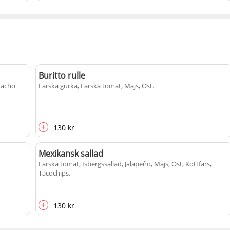
Buritto rulle
 Nacho
Färska gurka, Färska tomat, Majs, Ost
.
+
130 kr
Mexikansk sallad
Färska tomat, Isbergssallad, Jalapeño, Majs, Ost, Köttfärs,
Tacochips
.
+
130 kr