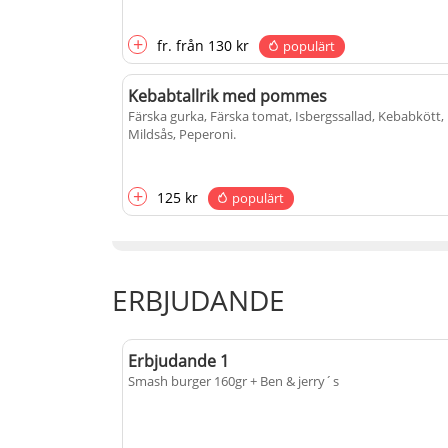
+
fr.
från
130 kr
populärt
Kebabtallrik med pommes
Färska gurka, Färska tomat, Isbergssallad, Kebabkött,
Mildsås, Peperoni
.
+
125 kr
populärt
ERBJUDANDE
Erbjudande 1
Smash burger 160gr + Ben & jerry´s