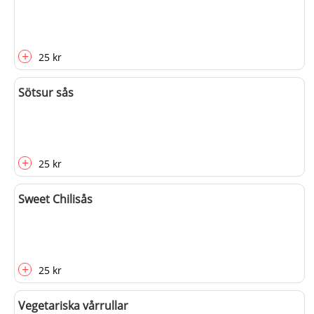
+
25 kr
Sötsur sås
+
25 kr
Sweet Chilisås
+
25 kr
Vegetariska vårrullar