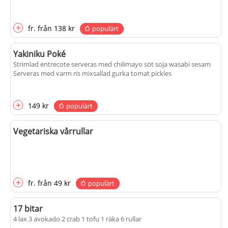
+
fr.
från
138 kr
populärt
Yakiniku Poké
Strimlad entrecote serveras med chilimayo söt soja wasabi sesam
Serveras med varm ris mixsallad gurka tomat pickles
+
149 kr
populärt
Vegetariska vårrullar
+
fr.
från
49 kr
populärt
17 bitar
4 lax 3 avokado 2 crab 1 tofu 1 räka 6 rullar