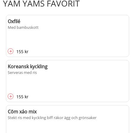
YAM YAMS FAVORIT
Oxfilé
Med bambuskott
+
155 kr
Koreansk kyckling
Serveras med ris
+
155 kr
Cöm xáo mix
Stekt ris med kyckling biff räkor ägg och grönsaker