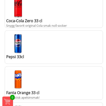
+
25 kr
Coca-Cola Zero 33 cl
Snygg favorit original Cola smak noll socker
+
25 kr
Pepsi 33cl
+
25 kr
Fanta Orange 33 cl
Fantastisk apelsinsmak!
0