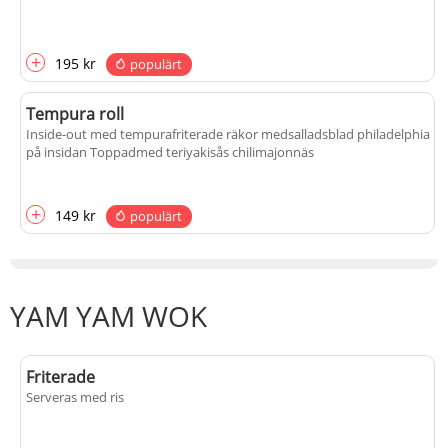
+
195 kr
populärt
Tempura roll
Inside-out med tempurafriterade räkor medsalladsblad philadelphia
på insidan Toppadmed teriyakisås chilimajonnäs
+
149 kr
populärt
YAM YAM WOK
Friterade
Serveras med ris