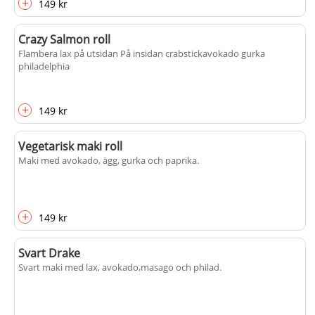
+
149 kr
Crazy Salmon roll
Flambera lax på utsidan På insidan crabstickavokado gurka
philadelphia
+
149 kr
Vegetarisk maki roll
Maki med avokado, ägg, gurka och paprika.
+
149 kr
Svart Drake
Svart maki med lax, avokado,masago och philad.