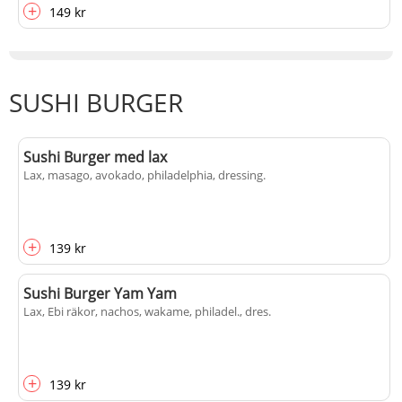
+
149 kr
SUSHI BURGER
Sushi Burger med lax
Lax, masago, avokado, philadelphia, dressing.
+
139 kr
Sushi Burger Yam Yam
Lax, Ebi räkor, nachos, wakame, philadel., dres.
+
139 kr