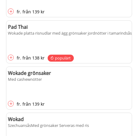
+
fr.
från
139 kr
Pad Thai
Wokade platta risnudlar med ägg grönsaker jordnötter i tamarindsås
+
fr.
från
138 kr
populärt
Wokade grönsaker
Med cashewnötter
+
fr.
från
139 kr
Wokad
Szechuansås
Med grönsaker Serveras med ris