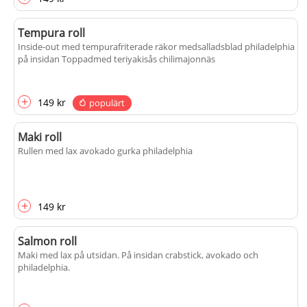
Tempura roll
Inside-out med tempurafriterade räkor medsalladsblad philadelphia
på insidan Toppadmed teriyakisås chilimajonnäs
+
149 kr
populärt
Maki roll
Rullen med lax avokado gurka philadelphia
+
149 kr
Salmon roll
Maki med lax på utsidan. På insidan crabstick, avokado och
philadelphia.