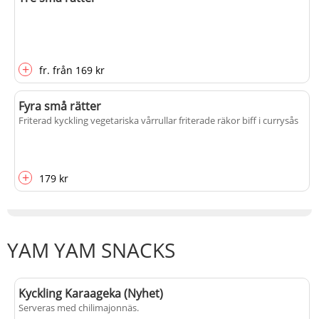
+
fr.
från
169 kr
Fyra små rätter
Friterad kyckling vegetariska vårrullar friterade räkor biff i currysås
+
179 kr
YAM YAM SNACKS
Kyckling Karaageka (Nyhet)
Serveras med chilimajonnäs.