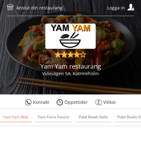
Anslut din restaurang
Logga in
Yam Yam restaurang
Videvägen 5A, Katrineholm
Kontakt
Öppettider
Villkor
Yam Yam Wok
Yam Yams Favorit
Poké Bowls Kalla
Poké Bowls 