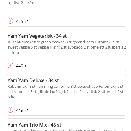
tonfisk 2 st räka
+
425 kr
Yam Yam Vegetarisk - 34 st
🌱 Kaburimaki: 8 st green heaven 8 st greendream Futomaki: 5 st
sweet veggie 5 st veggie Nigiri: 2 st avokado 2 st omelett 2st sparris 2
st tofu
+
440 kr
Yam Yam Deluxe - 34 st
Kaburimaki: 8 st flamming california 8 st ebiavokado Futomaki: 5 st
spicy tonfisk 5 stgrillade lax Nigiri: 2 st lax 2 st vitfisk 2 sttonfisk 2 st
räka
+
449 kr
Yam Yam Trio Mix - 46 st
Uramaki: 8 st lax Kaburimaki: 8 st grill & spicyFutomaki: 5 st grillad lax