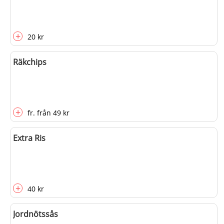
+
20 kr
Räkchips
+
fr.
från
49 kr
Extra Ris
+
40 kr
Jordnötssås