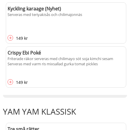
Kyckling karaage (Nyhet)
Serveras med teriyakisås och chilimajonnäs
+
149 kr
Crispy Ebi Poké
Friterade räkor serveras med chilimayo söt soja kimchi sesam
Serveras med varm ris mixsallad gurka tomat pickles
+
149 kr
YAM YAM KLASSISK
Tre små rätter