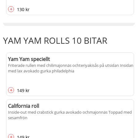
+
130 kr
YAM YAM ROLLS 10 BITAR
Yam Yam speciellt
Friterade rullen med chilimajonnäs ochteriyakisås på utsidan Insidan
med lax avokado gurka philadelphia
+
149 kr
California roll
Inside-out med crabstick gurka avokado ochmajonnäs Toppad med
sesamfrön
+
149 kr