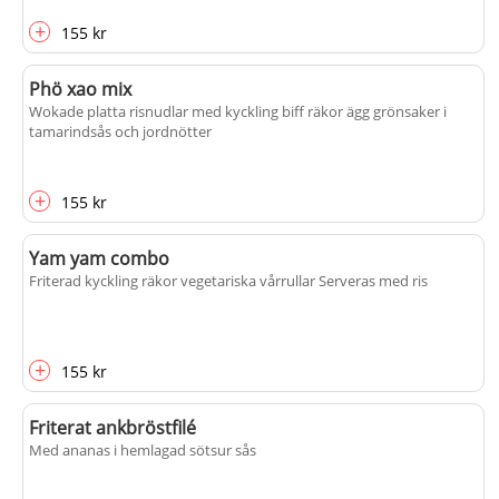
+
155 kr
Phö xao mix
Wokade platta risnudlar med kyckling biff räkor ägg grönsaker i
tamarindsås och jordnötter
+
155 kr
Yam yam combo
Friterad kyckling räkor vegetariska vårrullar Serveras med ris
+
155 kr
Friterat ankbröstfilé
Med ananas i hemlagad sötsur sås