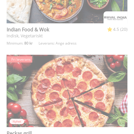
Indian Food & Wok
4.5 (20)
Indisk, Vegetariskt
Minimum:
80 kr
Leverans:
Ange adress
Fri leverans
Nyhet
Peckas grill